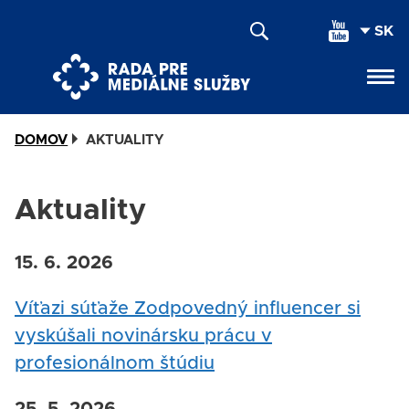
Skočiť
SEL
na
YOU
hlavný
LAN
obsah
DOMOV
AKTUALITY
Aktuality
15. 6. 2026
Víťazi súťaže Zodpovedný influencer si
vyskúšali novinársku prácu v
profesionálnom štúdiu