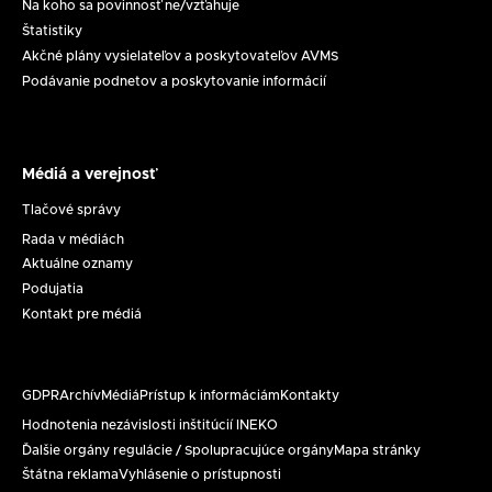
Na koho sa povinnosť ne/vzťahuje
Štatistiky
Akčné plány vysielateľov a poskytovateľov AVMS
Podávanie podnetov a poskytovanie informácií
Médiá a verejnosť
Médiá
a
Tlačové správy
verejnosť
Rada v médiách
Aktuálne oznamy
Podujatia
Kontakt pre médiá
GDPR
Archív
Médiá
Prístup k informáciám
Kontakty
Päta
Hodnotenia nezávislosti inštitúcií INEKO
Ďalšie orgány regulácie / Spolupracujúce orgány
Mapa stránky
Štátna reklama
Vyhlásenie o prístupnosti