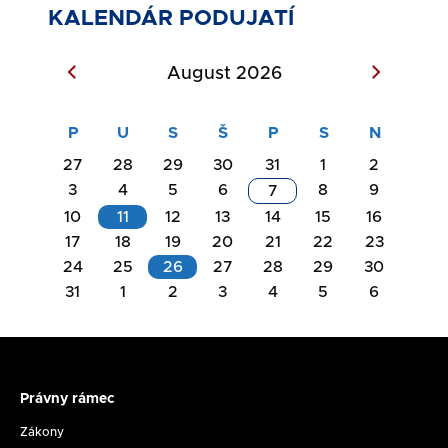
KALENDÁR PODUJATÍ
August 2026
27
28
29
30
31
1
2
3
4
5
6
8
9
7
10
11
12
13
14
15
16
17
18
19
20
21
22
23
Akcie
24
25
26
27
28
29
30
na
31
1
2
3
4
5
6
Akcie
deň
na
11.08.2026
deň
26.08.2026
Právny rámec
Právny
Rokovanie
rámec
Zákony
Komisie