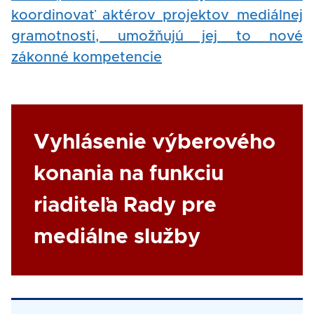
koordinovať aktérov projektov mediálnej
gramotnosti, umožňujú jej to nové
zákonné kompetencie
Link
Vyhlásenie výberového
konania na funkciu
riaditeľa Rady pre
mediálne služby