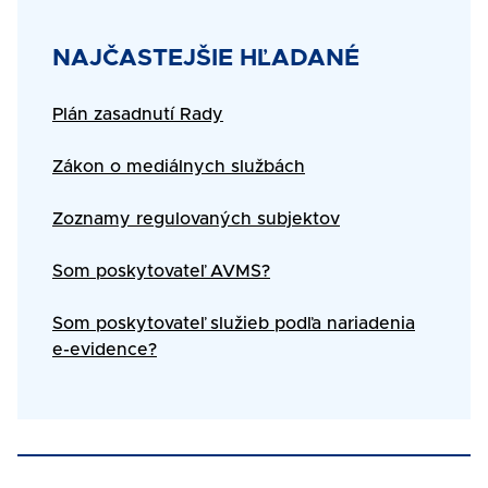
Title
NAJČASTEJŠIE HĽADANÉ
Text
Plán zasadnutí Rady
Zákon o mediálnych službách
Zoznamy regulovaných subjektov
Som poskytovateľ AVMS?
Som poskytovateľ služieb podľa nariadenia
e-evidence?