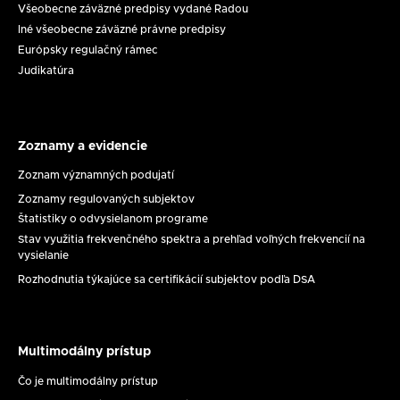
Všeobecne záväzné predpisy vydané Radou
na
Zasadnutie
Iné všeobecne záväzné právne predpisy
ochranu
RpMS
Európsky regulačný rámec
maloletých
č.
Judikatúra
dňa
17/2026
11.
8.
2026
Zoznamy a evidencie
Zoznamy
a
Zoznam významných podujatí
evidencie
Zoznamy regulovaných subjektov
Štatistiky o odvysielanom programe
Stav využitia frekvenčného spektra a prehľad voľných frekvencií na
vysielanie
Rozhodnutia týkajúce sa certifikácií subjektov podľa DSA
Multimodálny prístup
Multimodálny
prístup
Čo je multimodálny prístup