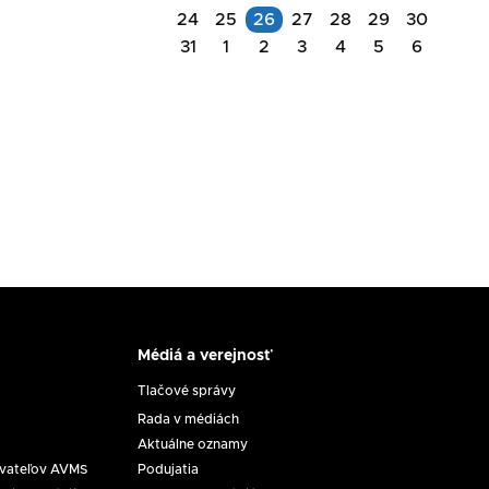
Akcie
24
25
26
27
28
29
30
na
31
1
2
3
4
5
6
Akcie
deň
na
11.08.2026
deň
26.08.2026
Rokovanie
Komisie
na
Zasadnutie
ochranu
RpMS
maloletých
č.
dňa
17/2026
11.
Médiá a verejnosť
8.
Médiá
2026
a
Tlačové správy
verejnosť
Rada v médiách
Aktuálne oznamy
ovateľov AVMS
Podujatia