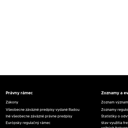
Právny rámec
Zoznamy a ev
Právny
Zoznam
rámec
a
Zákony
Zoznam významn
evidenci
Všeobecne záväzné predpisy vydané Radou
Zoznamy regulo
Iné všeobecne záväzné právne predpisy
Štatistiky o od
Európsky regulačný rámec
Stav využitia f
voľných frekven