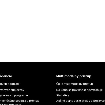
idencie
Multimodálny prístup
y
Multimodálny
prístup
ých podujatí
Čo je multimodálny prístup
e
vaných subjektov
Na koho sa povinnosť ne/vzťahuje
vysielanom programe
Štatistiky
rekvenčného spektra a prehľad
Akčné plány vysielateľov a poskyt
cií na vysielanie