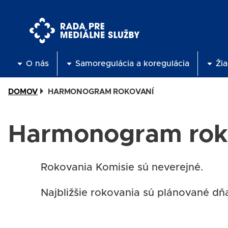
Skočiť
na
hlavný
obsah
O nás
Samoregulácia a koregulácia
Žia
DOMOV
HARMONOGRAM ROKOVANÍ
Harmonogram rok
Rokovania Komisie sú neverejné.
Najbližšie rokovania sú plánované dň