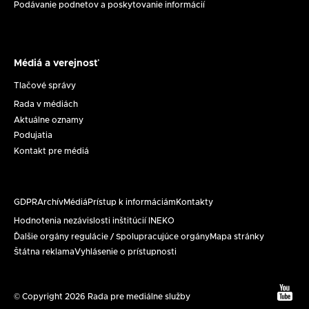
Podávanie podnetov a poskytovanie informácií
Médiá a verejnosť
Médiá
a
Tlačové správy
verejnosť
Rada v médiách
Aktuálne oznamy
Podujatia
Kontakt pre médiá
GDPR
Archív
Médiá
Prístup k informáciám
Kontakty
Päta
Hodnotenia nezávislosti inštitúcií INEKO
Ďalšie orgány regulácie / Spolupracujúce orgány
Mapa stránky
Štátna reklama
Vyhlásenie o prístupnosti
Text
© Copyright 2026 Rada pre mediálne služby