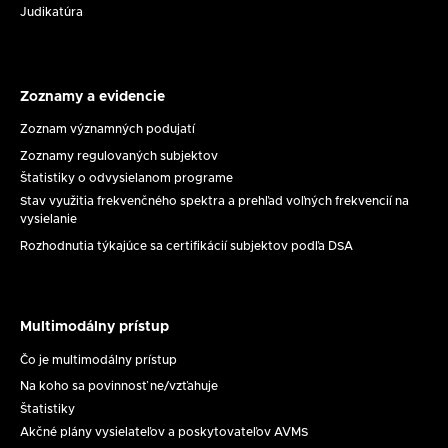
Judikatúra
Zoznamy a evidencie
Zoznamy
a
Zoznam významných podujatí
evidencie
Zoznamy regulovaných subjektov
Štatistiky o odvysielanom programe
Stav využitia frekvenčného spektra a prehľad voľných frekvencií na
vysielanie
Rozhodnutia týkajúce sa certifikácií subjektov podľa DSA
Multimodálny prístup
Multimodálny
prístup
Čo je multimodálny prístup
Na koho sa povinnosť ne/vzťahuje
Štatistiky
Akčné plány vysielateľov a poskytovateľov AVMS