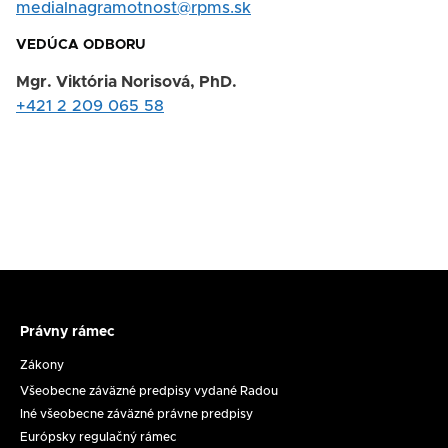
medialnagramotnost@rpms.sk
VEDÚCA ODBORU
Mgr. Viktória Norisová, PhD.
+421 2 209 065 58
Právny rámec
Právny
rámec
Zákony
Všeobecne záväzné predpisy vydané Radou
Iné všeobecne záväzné právne predpisy
Európsky regulačný rámec