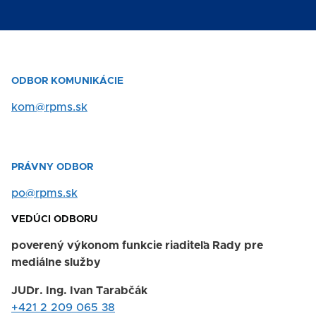
ODBOR KOMUNIKÁCIE
kom@rpms.sk
PRÁVNY ODBOR
po@rpms.sk
VEDÚCI ODBORU
poverený výkonom funkcie riaditeľa Rady pre
mediálne služby
JUDr. Ing. Ivan Tarabčák
+421 2 209 065 38