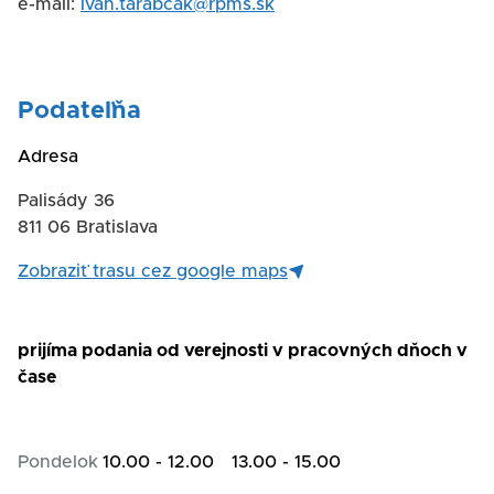
e-mail:
ivan.tarabcak@rpms.sk
Podateľňa
Adresa
Palisády 36
811 06 Bratislava
Zobraziť trasu cez google maps
prijíma podania od verejnosti v pracovných dňoch v
čase
Pondelok
10.00 - 12.00
13.00 - 15.00