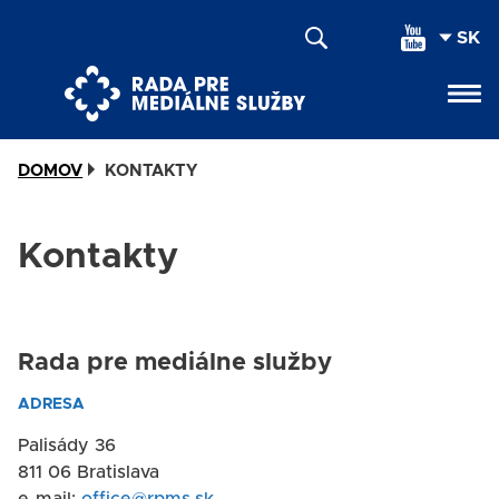
Skočiť
SEL
na
YOU
hlavný
LAN
obsah
DOMOV
KONTAKTY
Kontakty
Rada pre mediálne služby
ADRESA
Palisády 36
811 06 Bratislava
e-mail:
office@rpms.sk