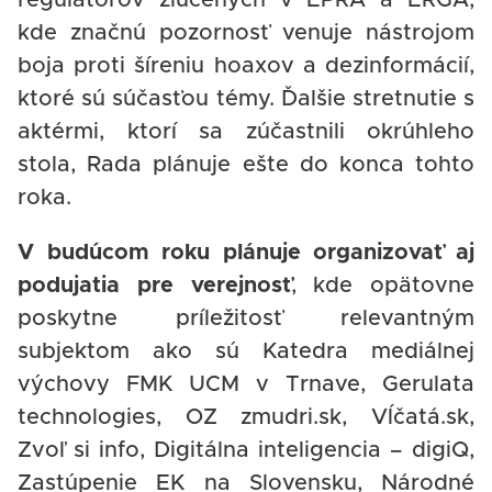
regulátorov zlúčených v EPRA a ERGA,
kde značnú pozornosť venuje nástrojom
boja proti šíreniu hoaxov a dezinformácií,
ktoré sú súčasťou témy. Ďalšie stretnutie s
aktérmi, ktorí sa zúčastnili okrúhleho
stola, Rada plánuje ešte do konca tohto
roka.
V budúcom roku plánuje organizovať aj
podujatia pre verejnosť
, kde opätovne
poskytne príležitosť relevantným
subjektom ako sú Katedra mediálnej
výchovy FMK UCM v Trnave, Gerulata
technologies, OZ zmudri.sk, Vĺčatá.sk,
Zvoľ si info, Digitálna inteligencia – digiQ,
Zastúpenie EK na Slovensku, Národné