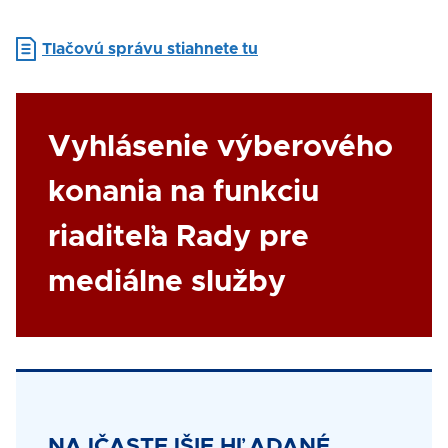
Document
Tlačovú správu stiahnete tu
Link
Vyhlásenie výberového
konania na funkciu
riaditeľa Rady pre
mediálne služby
Title
NAJČASTEJŠIE HĽADANÉ