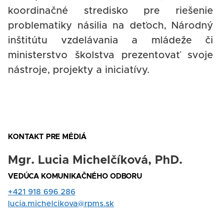
koordinačné stredisko pre riešenie
problematiky násilia na deťoch, Národný
inštitútu vzdelávania a mládeže či
ministerstvo školstva prezentovať svoje
nástroje, projekty a iniciatívy.
KONTAKT PRE MÉDIÁ
Mgr. Lucia Michelčíková, PhD.
Nadpis
VEDÚCA KOMUNIKAČNÉHO ODBORU
Rola
Tel.
+421 918 696 286
kontakt
E-
lucia.michelcikova@rpms.sk
mail