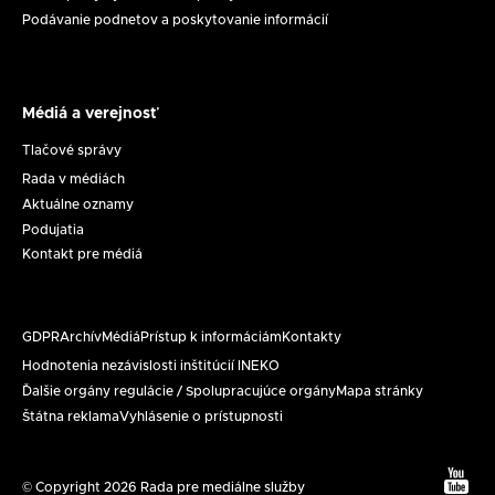
Podávanie podnetov a poskytovanie informácií
Médiá a verejnosť
Médiá
a
Tlačové správy
verejnosť
Rada v médiách
Aktuálne oznamy
Podujatia
Kontakt pre médiá
GDPR
Archív
Médiá
Prístup k informáciám
Kontakty
Päta
Hodnotenia nezávislosti inštitúcií INEKO
Ďalšie orgány regulácie / Spolupracujúce orgány
Mapa stránky
Štátna reklama
Vyhlásenie o prístupnosti
Text
© Copyright 2026 Rada pre mediálne služby