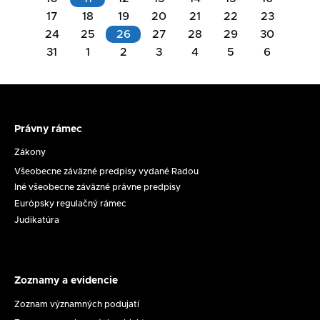
17
18
19
20
21
22
23
Akcie
24
25
26
27
28
29
30
na
31
1
2
3
4
5
6
Akcie
deň
na
11.08.2026
deň
26.08.2026
Právny rámec
Právny
Rokovanie
rámec
Zákony
Komisie
Všeobecne záväzné predpisy vydané Radou
na
Zasadnutie
Iné všeobecne záväzné právne predpisy
ochranu
RpMS
Európsky regulačný rámec
maloletých
č.
Judikatúra
dňa
17/2026
11.
8.
2026
Zoznamy a evidencie
Zoznamy
a
Zoznam významných podujatí