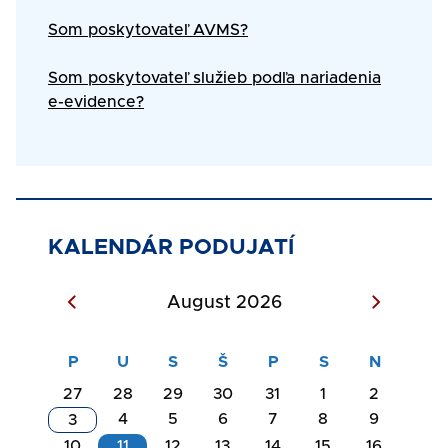
Som poskytovateľ AVMS?
Som poskytovateľ služieb podľa nariadenia
e-evidence?
KALENDÁR PODUJATÍ
August 2026
27
28
29
30
31
1
2
4
5
6
7
8
9
3
10
11
12
13
14
15
16