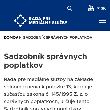
Skočiť
SEL
na
YOU
hlavný
LAN
obsah
DOMOV
SADZOBNÍK SPRÁVNYCH POPLATKOV
Sadzobník správnych
poplatkov
Rada pre mediálne služby na základe
splnomocnenia k položke 13, ktorá je
súčasťou zákona č. 145/1995 Z. z. o
správnych poplatkoch, určuje tento
Sadzobník správnych poplatkov: