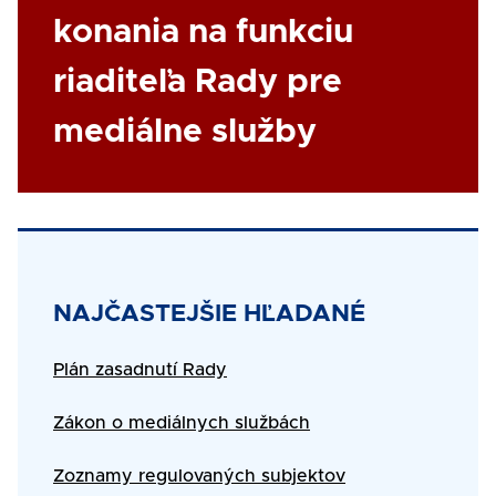
konania na funkciu
riaditeľa Rady pre
mediálne služby
Title
NAJČASTEJŠIE HĽADANÉ
Text
Plán zasadnutí Rady
Zákon o mediálnych službách
Zoznamy regulovaných subjektov