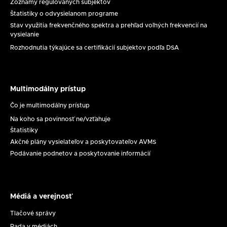
evidencie
Zoznamy regulovaných subjektov
Štatistiky o odvysielanom programe
Stav využitia frekvenčného spektra a prehľad voľných frekvencií na
vysielanie
Rozhodnutia týkajúce sa certifikácií subjektov podľa DSA
Multimodálny prístup
Multimodálny
prístup
Čo je multimodálny prístup
Na koho sa povinnosť ne/vzťahuje
Štatistiky
Akčné plány vysielateľov a poskytovateľov AVMS
Podávanie podnetov a poskytovanie informácií
Médiá a verejnosť
Médiá
a
Tlačové správy
verejnosť
Rada v médiách