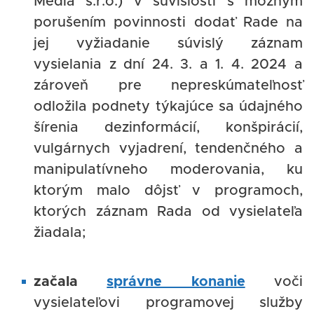
Media s.r.o.) v súvislosti s možným
porušením povinnosti dodať Rade na
jej vyžiadanie súvislý záznam
vysielania z dní 24. 3. a 1. 4. 2024 a
zároveň pre nepreskúmateľnosť
odložila podnety týkajúce sa údajného
šírenia dezinformácií, konšpirácií,
vulgárnych vyjadrení, tendenčného a
manipulatívneho moderovania, ku
ktorým malo dôjsť v programoch,
ktorých záznam Rada od vysielateľa
žiadala;
začala
správne konanie
voči
vysielateľovi programovej služby