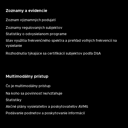
8.
2026
Zoznamy a evidencie
Zoznamy
a
Zoznam významných podujatí
evidencie
Zoznamy regulovaných subjektov
Štatistiky o odvysielanom programe
Stav využitia frekvenčného spektra a prehľad voľných frekvencií na
vysielanie
Rozhodnutia týkajúce sa certifikácií subjektov podľa DSA
Multimodálny prístup
Multimodálny
prístup
Čo je multimodálny prístup
Na koho sa povinnosť ne/vzťahuje
Štatistiky
Akčné plány vysielateľov a poskytovateľov AVMS
Podávanie podnetov a poskytovanie informácií