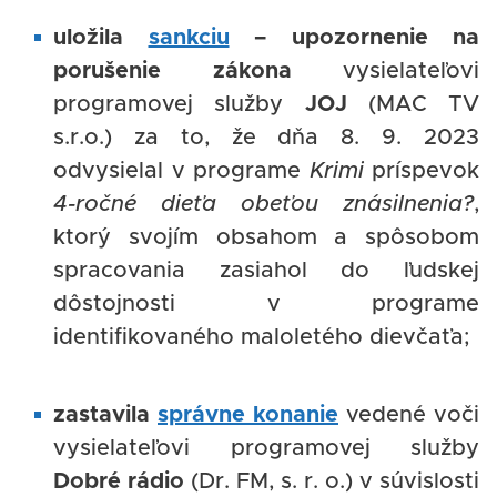
uložila
sankciu
– upozornenie na
porušenie zákona
vysielateľovi
programovej služby
JOJ
(MAC TV
s.r.o.) za to, že dňa 8. 9. 2023
odvysielal v programe
Krimi
príspevok
4-ročné dieťa obeťou znásilnenia?
,
ktorý svojím obsahom a spôsobom
spracovania zasiahol do ľudskej
dôstojnosti v programe
identifikovaného maloletého dievčaťa;
zastavila
správne konanie
vedené voči
vysielateľovi programovej služby
Dobré rádio
(Dr. FM, s. r. o.) v súvislosti