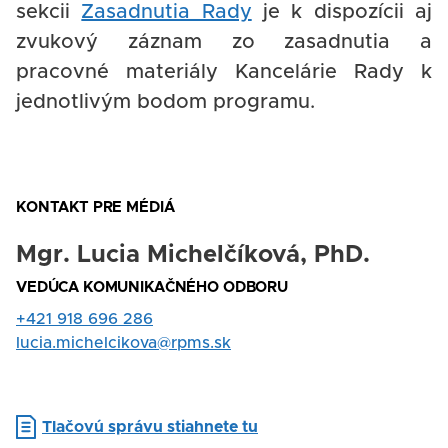
sekcii
Zasadnutia Rady
je k dispozícii aj
zvukový záznam zo zasadnutia a
pracovné materiály Kancelárie Rady k
jednotlivým bodom programu.
KONTAKT PRE MÉDIÁ
Mgr. Lucia Michelčíková, PhD.
Nadpis
VEDÚCA KOMUNIKAČNÉHO ODBORU
Rola
Tel.
+421 918 696 286
kontakt
E-
lucia.michelcikova@rpms.sk
mail
Document
Tlačovú správu stiahnete tu