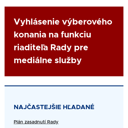
Link
Vyhlásenie výberového
konania na funkciu
riaditeľa Rady pre
mediálne služby
Title
NAJČASTEJŠIE HĽADANÉ
Text
Plán zasadnutí Rady