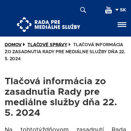
Skočiť
SEL
na
YOU
hlavný
LAN
obsah
DOMOV
TLAČOVÉ SPRÁVY
TLAČOVÁ INFORMÁCIA
ZO ZASADNUTIA RADY PRE MEDIÁLNE SLUŽBY DŇA 22.
5. 2024
Tlačová informácia zo
zasadnutia Rady pre
mediálne služby dňa 22.
5. 2024
Na tohtotýždňovom zasadnutí Rada