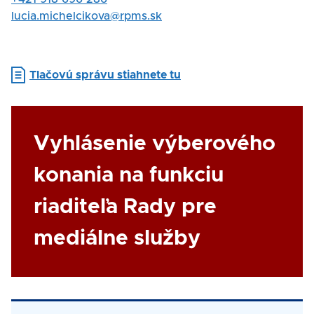
kontakt
E-
lucia.michelcikova@rpms.sk
mail
Document
Tlačovú správu stiahnete tu
Link
Vyhlásenie výberového
konania na funkciu
riaditeľa Rady pre
mediálne služby