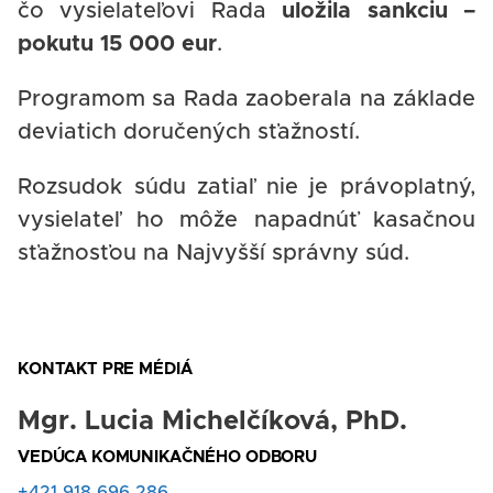
čo vysielateľovi Rada
uložila sankciu –
pokutu 15 000 eur
.
Programom sa Rada zaoberala na základe
deviatich doručených sťažností.
Rozsudok súdu zatiaľ nie je právoplatný,
vysielateľ ho môže napadnúť kasačnou
sťažnosťou na Najvyšší správny súd.
KONTAKT PRE MÉDIÁ
Mgr. Lucia Michelčíková, PhD.
Nadpis
VEDÚCA KOMUNIKAČNÉHO ODBORU
Rola
Tel.
+421 918 696 286