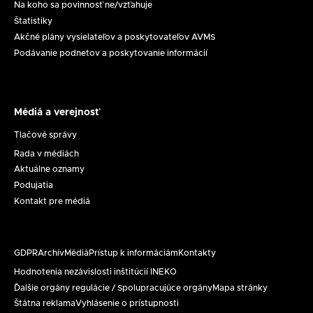
Na koho sa povinnosť ne/vzťahuje
Štatistiky
Akčné plány vysielateľov a poskytovateľov AVMS
Podávanie podnetov a poskytovanie informácií
Médiá a verejnosť
Médiá
a
Tlačové správy
verejnosť
Rada v médiách
Aktuálne oznamy
Podujatia
Kontakt pre médiá
GDPR
Archív
Médiá
Prístup k informáciám
Kontakty
Päta
Hodnotenia nezávislosti inštitúcií INEKO
Ďalšie orgány regulácie / Spolupracujúce orgány
Mapa stránky
Štátna reklama
Vyhlásenie o prístupnosti