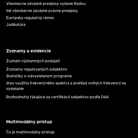
Všeobecne záväzné predpisy vydané Radou
na
Zasadnutie
Iné všeobecne záväzné právne predpisy
ochranu
RpMS
Európsky regulačný rámec
maloletých
č.
Judikatúra
dňa
17/2026
11.
8.
2026
Zoznamy a evidencie
Zoznamy
a
Zoznam významných podujatí
evidencie
Zoznamy regulovaných subjektov
Štatistiky o odvysielanom programe
Stav využitia frekvenčného spektra a prehľad voľných frekvencií na
vysielanie
Rozhodnutia týkajúce sa certifikácií subjektov podľa DSA
Multimodálny prístup
Multimodálny
prístup
Čo je multimodálny prístup