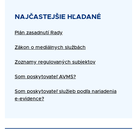
Title
NAJČASTEJŠIE HĽADANÉ
Text
Plán zasadnutí Rady
Zákon o mediálnych službách
Zoznamy regulovaných subjektov
Som poskytovateľ AVMS?
Som poskytovateľ služieb podľa nariadenia
e-evidence?