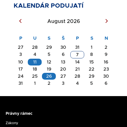
KALENDÁR PODUJATÍ
August 2026
27
28
29
30
31
1
2
3
4
5
6
8
9
7
10
11
12
13
14
15
16
17
18
19
20
21
22
23
Akcie
24
25
26
27
28
29
30
na
31
1
2
3
4
5
6
Akcie
deň
na
11.08.2026
deň
26.08.2026
Právny rámec
Právny
Rokovanie
rámec
Zákony
Komisie