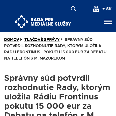
Skočiť
SEL
na
YOU
hlavný
LAN
obsah
DOMOV
TLAČOVÉ SPRÁVY
SPRÁVNY SÚD
POTVRDIL ROZHODNUTIE RADY, KTORÝM ULOŽILA
RÁDIU FRONTINUS POKUTU 15 000 EUR ZA DEBATU
NA TELEFÓN S M. MAZUREKOM
Správny súd potvrdil
rozhodnutie Rady, ktorým
uložila Rádiu Frontinus
pokutu 15 000 eur za
Debatu na telefón s M.