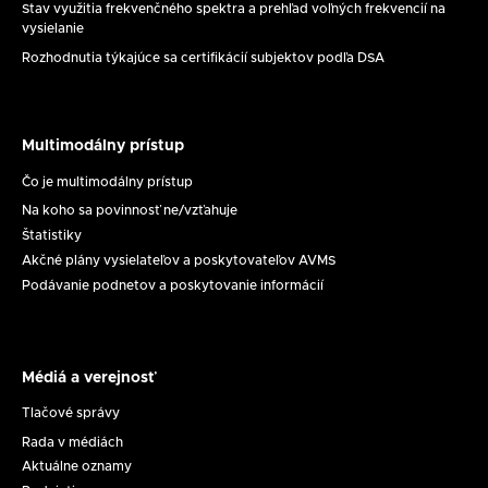
Stav využitia frekvenčného spektra a prehľad voľných frekvencií na
vysielanie
Rozhodnutia týkajúce sa certifikácií subjektov podľa DSA
Multimodálny prístup
Multimodálny
prístup
Čo je multimodálny prístup
Na koho sa povinnosť ne/vzťahuje
Štatistiky
Akčné plány vysielateľov a poskytovateľov AVMS
Podávanie podnetov a poskytovanie informácií
Médiá a verejnosť
Médiá
a
Tlačové správy
verejnosť
Rada v médiách
Aktuálne oznamy