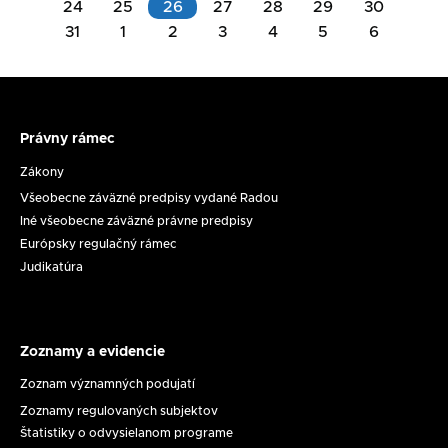
24
25
26
27
28
29
30
na
31
1
2
3
4
5
6
Akcie
deň
na
11.08.2026
deň
26.08.2026
Právny rámec
Právny
Rokovanie
rámec
Zákony
Komisie
Všeobecne záväzné predpisy vydané Radou
na
Zasadnutie
Iné všeobecne záväzné právne predpisy
ochranu
RpMS
Európsky regulačný rámec
maloletých
č.
Judikatúra
dňa
17/2026
11.
8.
2026
Zoznamy a evidencie
Zoznamy
a
Zoznam významných podujatí
evidencie
Zoznamy regulovaných subjektov
Štatistiky o odvysielanom programe