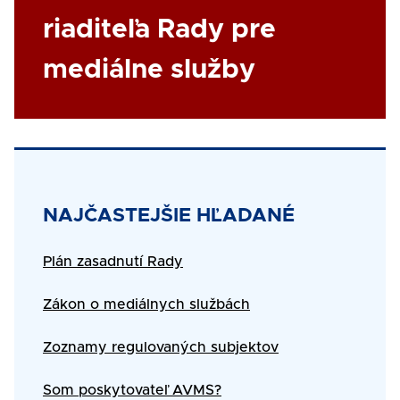
riaditeľa Rady pre
mediálne služby
Title
NAJČASTEJŠIE HĽADANÉ
Text
Plán zasadnutí Rady
Zákon o mediálnych službách
Zoznamy regulovaných subjektov
Som poskytovateľ AVMS?