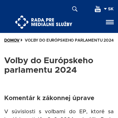
Skočiť
SEL
na
YOU
hlavný
LAN
obsah
DOMOV
VOĽBY DO EURÓPSKEHO PARLAMENTU 2024
Voľby do Európskeho
parlamentu 2024
Komentár k zákonnej úprave
V súvislosti s voľbami do EP, ktoré sa