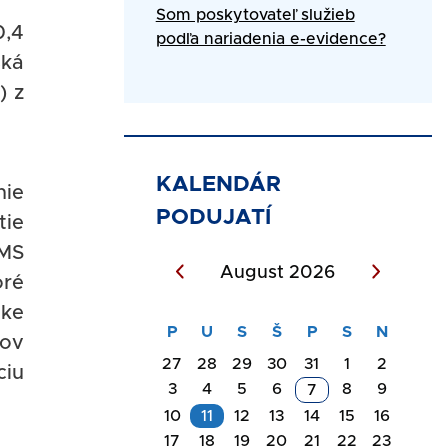
Som poskytovateľ služieb
0,4
podľa nariadenia e-evidence?
ská
) z
KALENDÁR
nie
PODUJATÍ
tie
ZMS
August 2026
oré
nke
tov
27
28
29
30
31
1
2
ciu
3
4
5
6
8
9
7
10
11
12
13
14
15
16
17
18
19
20
21
22
23