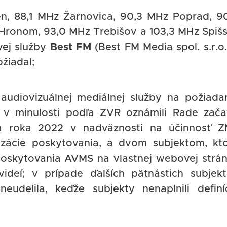
n, 88,1 MHz Žarnovica, 90,3 MHz Poprad, 9
Hronom, 93,0 MHz Trebišov a 103,3 MHz Spiš
vej služby
Best FM
(Best FM Media spol. s.r.o.
žiadal;
udiovizuálnej mediálnej služby na požiada
 v minulosti podľa ZVR oznámili Rade zača
 roka 2022 v nadväznosti na účinnosť 
izácie poskytovania, a dvom subjektom, kt
 poskytovania AVMS na vlastnej webovej strá
ideí; v prípade ďalších pätnástich subjek
eudelila, keďže subjekty nenaplnili definí