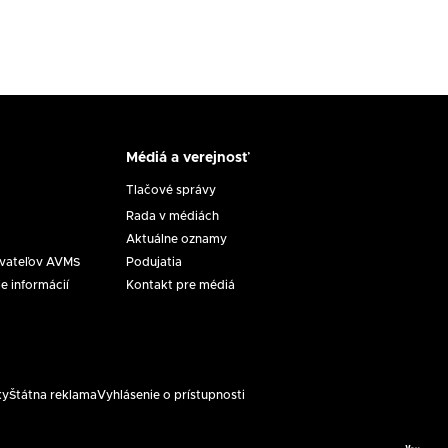
Médiá a verejnosť
Médiá
a
Tlačové správy
verejnosť
Rada v médiách
Aktuálne oznamy
ovateľov AVMS
Podujatia
 informácií
Kontakt pre médiá
ky
Štátna reklama
Vyhlásenie o prístupnosti