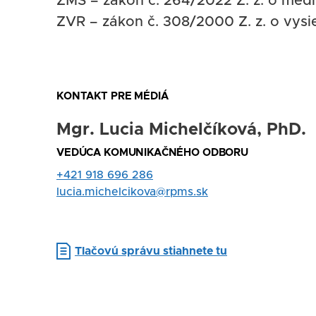
ZMS – zákon č. 264/2022 Z. z. o med
ZVR – zákon č. 308/2000 Z. z. o vysie
KONTAKT PRE MÉDIÁ
Mgr. Lucia Michelčíková, PhD.
Nadpis
VEDÚCA KOMUNIKAČNÉHO ODBORU
Rola
Tel.
+421 918 696 286
kontakt
E-
lucia.michelcikova@rpms.sk
mail
Document
Tlačovú správu stiahnete tu