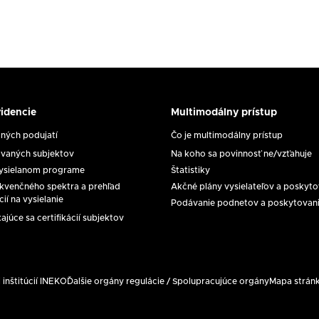
idencie
Multimodálny prístup
y
Multimodálny
prístup
ých podujatí
Čo je multimodálny prístup
e
vaných subjektov
Na koho sa povinnosť ne/vzťahuje
vysielanom programe
Štatistiky
rekvenčného spektra a prehľad
Akčné plány vysielateľov a poskyt
cií na vysielanie
Podávanie podnetov a poskytovanie
júce sa certifikácií subjektov
 inštitúcií INEKO
Ďalšie orgány regulácie / Spolupracujúce orgány
Mapa strán