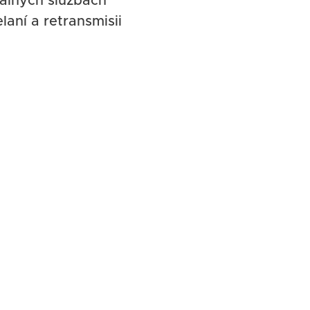
iálnych službách
laní a retransmisii