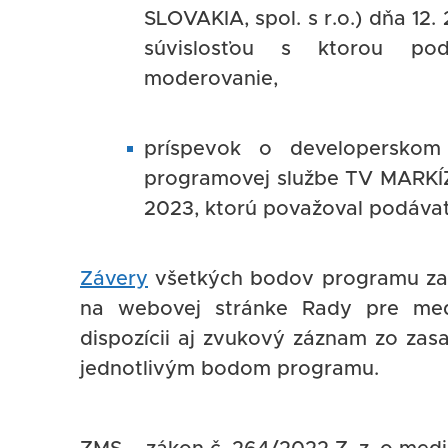
SLOVAKIA, spol. s r.o.) dňa 12.
súvislosťou s ktorou podá
moderovanie,
príspevok o developersko
programovej službe TV MARKÍZA
2023, ktorú považoval podávat
Závery
všetkých bodov programu zas
na webovej stránke Rady pre med
dispozícii aj zvukový záznam zo zas
jednotlivým bodom programu.