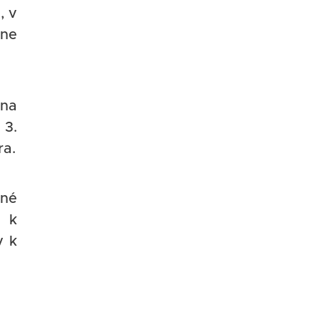
, v
ne
na
 3.
ra.
ené
 k
y k