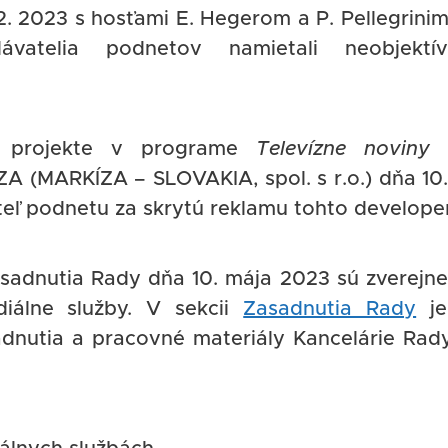
 2. 2023 s hosťami E. Hegerom a P. Pellegrinim
vatelia podnetov namietali neobjektív
m projekte v programe
Televízne noviny
 (MARKÍZA – SLOVAKIA, spol. s r.o.) dňa 10.
eľ podnetu za skrytú reklamu tohto develope
adnutia Rady dňa 10. mája 2023 sú zverejn
iálne služby. V sekcii
Zasadnutia Rady
je
adnutia a pracovné materiály Kancelárie Rad