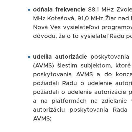
odňala frekvencie
88,1 MHz Zvole
MHz Kotešová, 91,0 MHz Žiar nad 
Nová Ves vysielateľovi programo
dôvodu, že o to vysielateľ Radu po
udelila autorizácie
poskytovania a
(AVMS) šiestim subjektom, ktoré
poskytovania AVMS a do konca
požiadali Radu o udelenie autor
požiadali o udelenie autorizácie
a na platformách na zdieľanie v
autorizáciu poskytovania Rada n
AVMS;