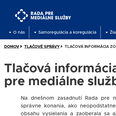
Skočiť
na
hlavný
obsah
O nás
Samoregulácia a koregulácia
Žia
DOMOV
TLAČOVÉ SPRÁVY
TLAČOVÁ INFORMÁCIA ZO 
Tlačová informáci
pre mediálne služ
Na dnešnom zasadnutí Rada pre med
správne konania, ako neopodstatne
obsahu vysielania a zaoberala sa a