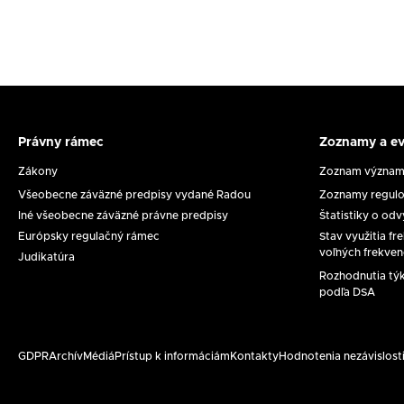
Právny rámec
Zoznamy a ev
Právny
Zoznam
rámec
a
Zákony
Zoznam významn
evidenci
Všeobecne záväzné predpisy vydané Radou
Zoznamy regulo
Iné všeobecne záväzné právne predpisy
Štatistiky o od
Európsky regulačný rámec
Stav využitia f
voľných frekven
Judikatúra
Rozhodnutia týka
podľa DSA
GDPR
Archív
Médiá
Prístup k informáciám
Kontakty
Hodnotenia nezávislosti
Päta