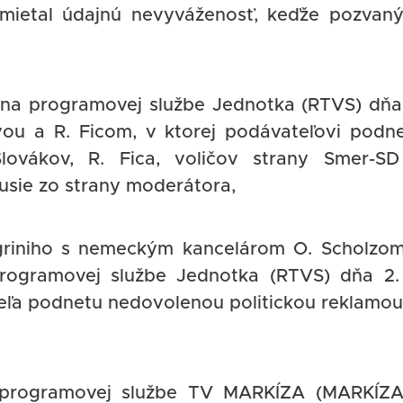
mietal údajnú nevyváženosť, keďže pozvan
na programovej službe Jednotka (RTVS) dňa
ou a R. Ficom, v ktorej podávateľovi podn
lovákov, R. Fica, voličov strany Smer-S
usie zo strany moderátora,
legriniho s nemeckým kancelárom O. Scholzo
ogramovej službe Jednotka (RTVS) dňa 2.
eľa podnetu nedovolenou politickou reklamou
rogramovej službe TV MARKÍZA (MARKÍZA