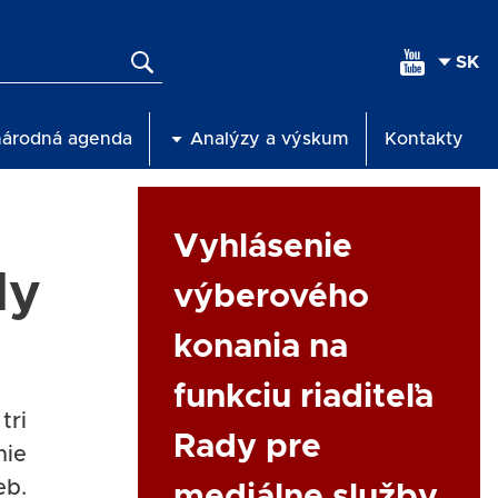
SEL
YOU
LAN
národná agenda
Analýzy a výskum
Kontakty
Link
Vyhlásenie
dy
výberového
konania na
funkciu riaditeľa
tri
Rady pre
nie
eb.
mediálne služby