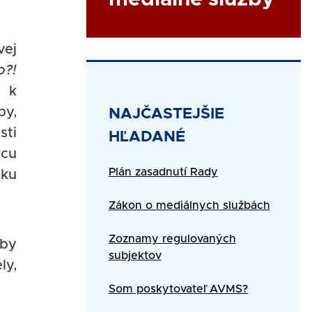
vej
o?!
o k
by,
Title
NAJČASTEJŠIE
sti
HĽADANÉ
dcu
Text
Plán zasadnutí Rady
iku
Zákon o mediálnych službách
Zoznamy regulovaných
žby
subjektov
ly,
Som poskytovateľ AVMS?