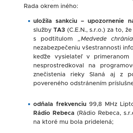
Rada okrem iného:
uložila sankciu – upozornenie 
služby
TA3
(C.E.N., s.r.o.) za to,
s podtitulom
„Medvede chránia
nezabezpečeniu všestrannosti info
keďže vysielateľ v primeranom 
nesprostredkoval na programove
znečistenia rieky Slaná aj z 
povereného odstránením príslušnej
odňala frekvenciu
99,8 MHz Lipto
Rádio Rebeca
(Rádio Rebeca, s.r.o
na ktoré mu bola pridelená;