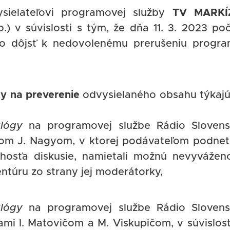
sielateľovi programovej služby
TV MARKÍ
.) v súvislosti s tým, že dňa 11. 3. 2023 po
 dôjsť k nedovolenému prerušeniu progr
y na preverenie
odvysielaného obsahu týkaj
lógy
na programovej službe Rádio Sloven
ťom J. Nagyom, v ktorej podávateľom podne
 hosťa diskusie, namietali možnú nevyvážen
ntúru zo strany jej moderátorky,
lógy
na programovej službe Rádio Sloven
mi I. Matovičom a M. Viskupičom, v súvislost