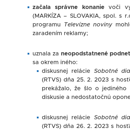
začala správne konanie
voči vy
(MARKÍZA – SLOVAKIA, spol. s r.o
programu
Televízne noviny
mohlo
zaradením reklamy;
uznala za
neopodstatnené podnet
sa okrem iného:
diskusnej relácie
Sobotné dia
(RTVS) dňa 25. 2. 2023 s hos
prekážalo, že šlo o jediného
diskusie a nedostatočnú opone
diskusnej relácie
Sobotné dia
(RTVS) dňa 26. 2. 2023 s hosťa