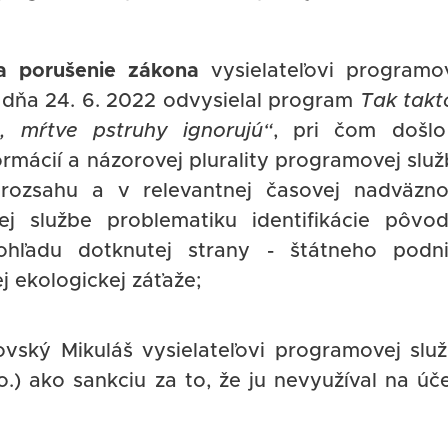
na porušenie zákona
vysielateľovi programo
 že dňa 24. 6. 2022 odvysielal program
Tak takt
, mŕtve pstruhy ignorujú“
, pri čom došl
rmácií a názorovej plurality programovej služ
rozsahu a v relevantnej časovej nadväzno
j službe problematiku identifikácie pôvo
pohľadu dotknutej strany - štátneho podn
 ekologickej záťaže;
vský Mikuláš vysielateľovi programovej slu
.) ako sankciu za to, že ju nevyužíval na úče