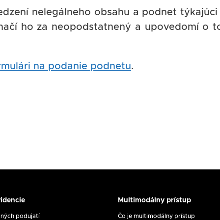
dzení nelegálneho obsahu a podnet týkajúci
značí ho za neopodstatnený a upovedomí o 
rmulári na podanie podnetu
.
idencie
Multimodálny prístup
y
Multimodálny
prístup
ých podujatí
Čo je multimodálny prístup