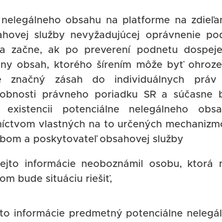
 nelegálneho obsahu na platforme na zdieľa
hovej služby nevyžadujúcej oprávnenie po
 začne, ak po preverení podnetu dospej
álny obsah, ktorého šírením môže byť ohroz
e značný zásah do individuálnych práv
obnosti právneho poriadku SR a súčasne 
 existencii potenciálne nelegálneho obs
níctvom vlastných na to určených mechanizm
obom a poskytovateľ obsahovej služby
tejto informácie neoboznámil osobu, ktorá
m bude situáciu riešiť,
tejto informácie predmetný potenciálne nelegá