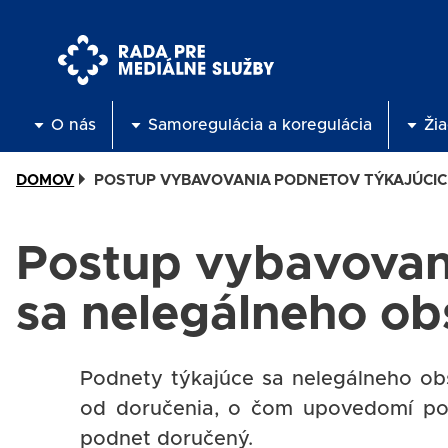
Skočiť
na
hlavný
obsah
O nás
Samoregulácia a koregulácia
Žia
DOMOV
POSTUP VYBAVOVANIA PODNETOV TÝKAJÚCIC
Postup vybavovan
sa nelegálneho o
Podnety týkajúce sa nelegálneho ob
od doručenia, o čom upovedomí pod
podnet doručený.