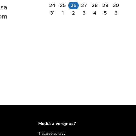
Akcie
24
25
26
27
28
29
30
 sa
na
31
1
2
3
4
5
6
tom
Akcie
deň
na
11.08.2026
deň
26.08.2026
Rokovanie
Komisie
na
Zasadnutie
ochranu
RpMS
maloletých
č.
dňa
17/2026
11.
8.
2026
Médiá a verejnosť
Médiá
a
Tlačové správy