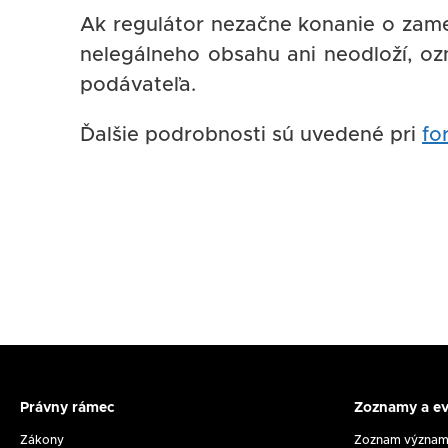
Ak regulátor nezačne konanie o zame
nelegálneho obsahu ani neodloží, o
podávateľa.
Ďalšie podrobnosti sú uvedené pri
fo
Právny rámec
Zoznamy a ev
Právny
Zoznam
rámec
a
Zákony
Zoznam významn