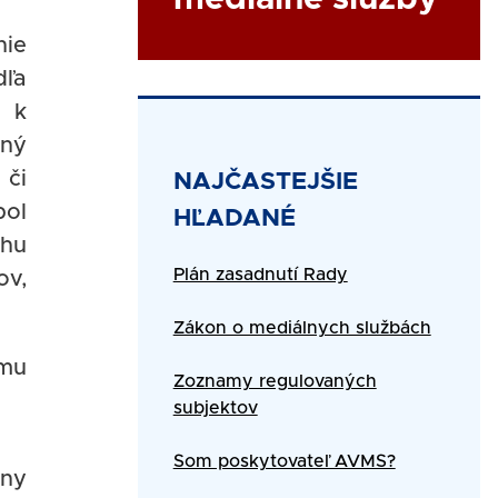
nie
dľa
e k
ený
 či
Title
NAJČASTEJŠIE
bol
HĽADANÉ
ahu
Text
Plán zasadnutí Rady
ov,
Zákon o mediálnych službách
 mu
Zoznamy regulovaných
subjektov
Som poskytovateľ AVMS?
lny