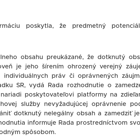
rmáciu poskytla, že predmetný potenciá
álneho obsahu preukázané, že dotknutý ob
oveň je jeho šírením ohrozený verejný záu
 individuálnych práv či oprávnených záuj
adku SR, vydá Rada rozhodnutie o zamedz
nariadi poskytovateľovi platformy na zdieľa
hovej služby nevyžadujúcej oprávnenie po
ániť dotknutý nelegálny obsah a zamedziť j
zhodnutia informuje Rada prostredníctvom svo
vhodným spôsobom.