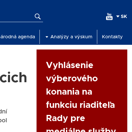
SEL
YOU
LAN
národná agenda
Analýzy a výskum
Kontakty
Link
Vyhlásenie
cich
výberového
konania na
funkciu riaditeľa
dní
Rady pre
bol
mediálne služby