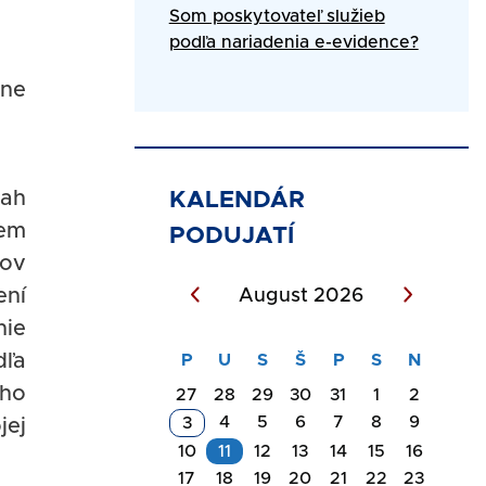
Som poskytovateľ služieb
podľa nariadenia e-evidence?
lne
sah
KALENDÁR
jem
PODUJATÍ
mov
ení
August 2026
nie
dľa
eho
27
28
29
30
31
1
2
4
5
6
7
8
9
3
jej
10
11
12
13
14
15
16
17
18
19
20
21
22
23