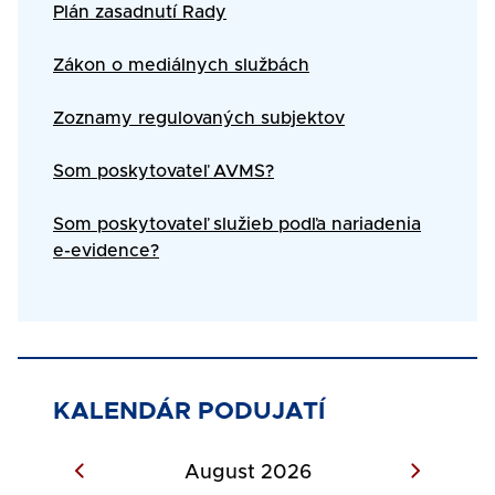
Text
Plán zasadnutí Rady
Zákon o mediálnych službách
Zoznamy regulovaných subjektov
Som poskytovateľ AVMS?
Som poskytovateľ služieb podľa nariadenia
e-evidence?
KALENDÁR PODUJATÍ
August 2026