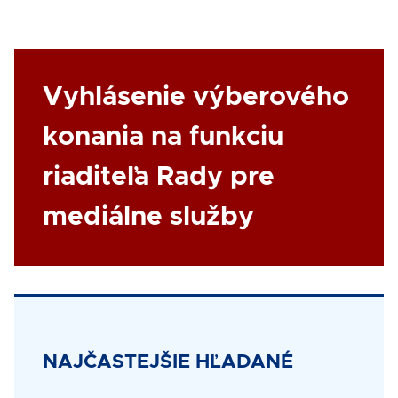
Link
Vyhlásenie výberového
konania na funkciu
riaditeľa Rady pre
mediálne služby
Title
NAJČASTEJŠIE HĽADANÉ