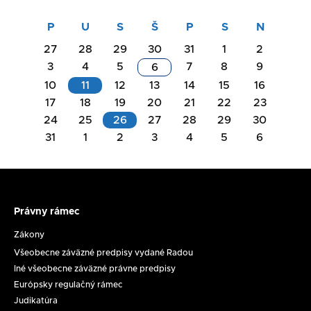
27
28
29
30
31
1
2
3
4
5
7
8
9
6
10
11
12
13
14
15
16
17
18
19
20
21
22
23
Akcie
24
25
26
27
28
29
30
na
31
1
2
3
4
5
6
Akcie
deň
na
11.08.2026
deň
26.08.2026
Právny rámec
Právny
Rokovanie
rámec
Zákony
Komisie
Všeobecne záväzné predpisy vydané Radou
na
Zasadnutie
Iné všeobecne záväzné právne predpisy
ochranu
RpMS
Európsky regulačný rámec
maloletých
č.
Judikatúra
dňa
17/2026