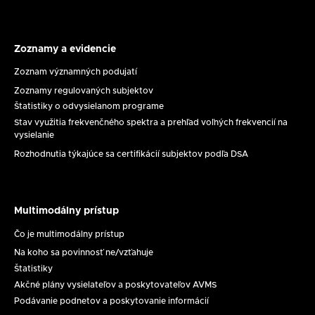
11.
8.
2026
Zoznamy a evidencie
Zoznamy
a
Zoznam významných podujatí
evidencie
Zoznamy regulovaných subjektov
Štatistiky o odvysielanom programe
Stav využitia frekvenčného spektra a prehľad voľných frekvencií na
vysielanie
Rozhodnutia týkajúce sa certifikácií subjektov podľa DSA
Multimodálny prístup
Multimodálny
prístup
Čo je multimodálny prístup
Na koho sa povinnosť ne/vzťahuje
Štatistiky
Akčné plány vysielateľov a poskytovateľov AVMS
Podávanie podnetov a poskytovanie informácií