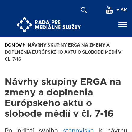
Skočiť
SEL
na
YOU
hlavný
LAN
obsah
DOMOV
NÁVRHY SKUPINY ERGA NA ZMENY A
DOPLNENIA EURÓPSKEHO AKTU O SLOBODE MÉDIÍ V
ČL. 7-16
Návrhy skupiny ERGA na
zmeny a doplnenia
Európskeho aktu o
slobode médií v čl. 7-16
Po prijatí svojho
stanoviska
k návrhu