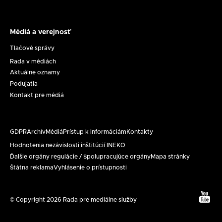
Médiá a verejnosť
Médiá
a
Tlačové správy
verejnosť
Rada v médiách
Aktuálne oznamy
Podujatia
Kontakt pre médiá
GDPR
Archív
Médiá
Prístup k informáciám
Kontakty
Päta
Hodnotenia nezávislosti inštitúcií INEKO
Ďalšie orgány regulácie / Spolupracujúce orgány
Mapa stránky
Štátna reklama
Vyhlásenie o prístupnosti
Text
© Copyright 2026 Rada pre mediálne služby