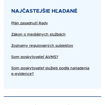
Title
NAJČASTEJŠIE HĽADANÉ
Text
Plán zasadnutí Rady
Zákon o mediálnych službách
Zoznamy regulovaných subjektov
Som poskytovateľ AVMS?
Som poskytovateľ služieb podľa nariadenia
e-evidence?