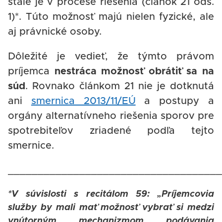
stále je v procese riešenia (článok 21 ods.
1)*. Túto možnosť majú nielen fyzické, ale
aj právnické osoby.
Dôležité je vedieť, že týmto právom
príjemca
nestráca možnosť obrátiť sa na
súd
. Rovnako článkom 21 nie je dotknutá
ani
smernica 2013/11/EÚ
a postupy a
orgány alternatívneho riešenia sporov pre
spotrebiteľov zriadené podľa tejto
smernice.
____________________________________
*V súvislosti s recitálom 59: „Príjemcovia
služby by mali mať možnosť vybrať si medzi
vnútorným mechanizmom podávania