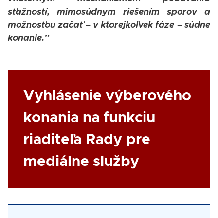
sťažností, mimosúdnym riešením sporov a
možnosťou začať – v ktorejkoľvek fáze – súdne
konanie.”
Link
Vyhlásenie výberového
konania na funkciu
riaditeľa Rady pre
mediálne služby