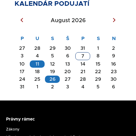
KALENDÁR PODUJATÍ
August 2026
27
28
29
30
31
1
2
3
4
5
6
8
9
7
10
11
12
13
14
15
16
17
18
19
20
21
22
23
Akcie
24
25
26
27
28
29
30
na
31
1
2
3
4
5
6
Akcie
deň
na
11.08.2026
deň
26.08.2026
Právny rámec
Právny
Rokovanie
rámec
Zákony
Komisie