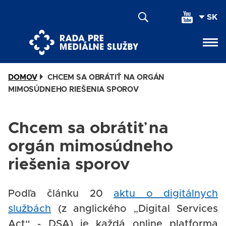
Skočiť
SEL
na
YOU
hlavný
LAN
obsah
DOMOV
CHCEM SA OBRÁTIŤ NA ORGÁN
MIMOSÚDNEHO RIEŠENIA SPOROV
Chcem sa obrátiť na
orgán mimosúdneho
riešenia sporov
Podľa článku 20
aktu o digitálnych
službách
(z anglického „Digital Services
Act“ - DSA) je každá online platforma