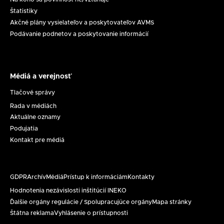
Štatistiky
Akčné plány vysielateľov a poskytovateľov AVMS
Podávanie podnetov a poskytovanie informácií
Médiá a verejnosť
Médiá
a
Tlačové správy
verejnosť
Rada v médiách
Aktuálne oznamy
Podujatia
Kontakt pre médiá
GDPR
Archív
Médiá
Prístup k informáciám
Kontakty
Päta
Hodnotenia nezávislosti inštitúcií INEKO
Ďalšie orgány regulácie / Spolupracujúce orgány
Mapa stránky
Štátna reklama
Vyhlásenie o prístupnosti