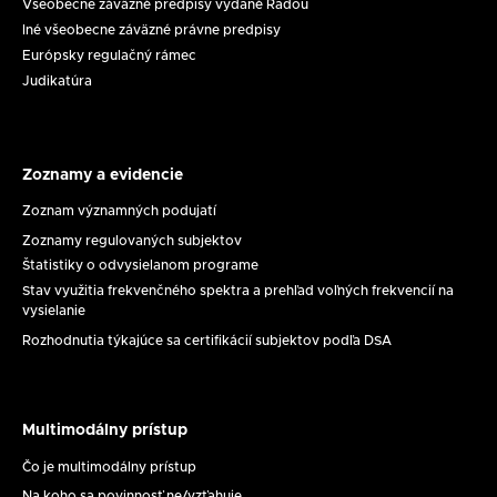
Všeobecne záväzné predpisy vydané Radou
na
Zasadnutie
Iné všeobecne záväzné právne predpisy
ochranu
RpMS
Európsky regulačný rámec
maloletých
č.
Judikatúra
dňa
17/2026
11.
8.
2026
Zoznamy a evidencie
Zoznamy
a
Zoznam významných podujatí
evidencie
Zoznamy regulovaných subjektov
Štatistiky o odvysielanom programe
Stav využitia frekvenčného spektra a prehľad voľných frekvencií na
vysielanie
Rozhodnutia týkajúce sa certifikácií subjektov podľa DSA
Multimodálny prístup
Multimodálny
prístup
Čo je multimodálny prístup
Na koho sa povinnosť ne/vzťahuje