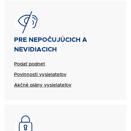
SVG
Názov
PRE NEPOČUJÚCICH A
NEVIDIACICH
Podať podnet
Povinnosti vysielateľov
Akčné plány vysielateľov
SVG