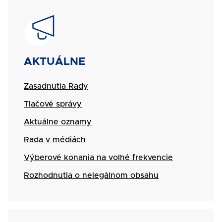
SVG
Názov
AKTUÁLNE
Zasadnutia Rady
Tlačové správy
Aktuálne oznamy
Rada v médiách
Výberové konania na voľné frekvencie
Rozhodnutia o nelegálnom obsahu