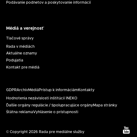
Podávanie podnetov a poskytovanie informácií
Médiá a verejnosť
Médiá
a
Tlačové správy
verejnosť
Rada v médiách
Aktuálne oznamy
Podujatia
Kontakt pre médiá
GDPR
Archív
Médiá
Prístup k informáciám
Kontakty
Päta
Hodnotenia nezávislosti inštitúcií INEKO
Ďalšie orgány regulácie / Spolupracujúce orgány
Mapa stránky
Štátna reklama
Vyhlásenie o prístupnosti
Text
© Copyright 2026 Rada pre mediálne služby