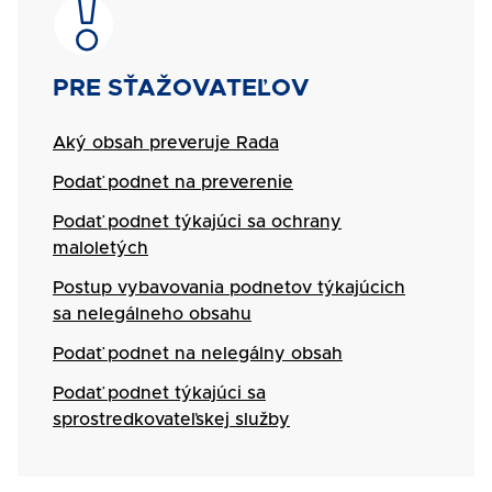
Názov
PRE SŤAŽOVATEĽOV
Aký obsah preveruje Rada
Podať podnet na preverenie
Podať podnet týkajúci sa ochrany
maloletých
Postup vybavovania podnetov týkajúcich
sa nelegálneho obsahu
Podať podnet na nelegálny obsah
Podať podnet týkajúci sa
sprostredkovateľskej služby