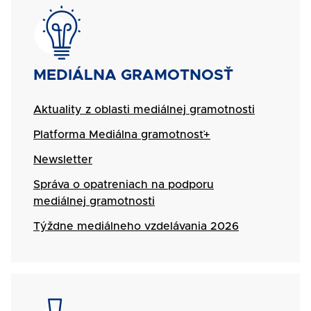
SVG
Názov
MEDIÁLNA GRAMOTNOSŤ
Aktuality z oblasti mediálnej gramotnosti
Platforma Mediálna gramotnosť+
Newsletter
Správa o opatreniach na podporu
mediálnej gramotnosti
Týždne mediálneho vzdelávania 2026
SVG