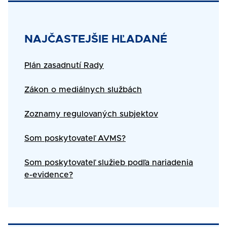
Title
NAJČASTEJŠIE HĽADANÉ
Text
Plán zasadnutí Rady
Zákon o mediálnych službách
Zoznamy regulovaných subjektov
Som poskytovateľ AVMS?
Som poskytovateľ služieb podľa nariadenia
e-evidence?