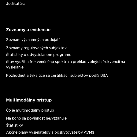
Judikatúra
Zoznamy a evidencie
Zoznamy
a
Zoznam významných podujatí
evidencie
Zoznamy regulovaných subjektov
Štatistiky o odvysielanom programe
Stav využitia frekvenčného spektra a prehľad voľných frekvencií na
vysielanie
Rozhodnutia týkajúce sa certifikácií subjektov podľa DSA
Multimodálny prístup
Multimodálny
prístup
Čo je multimodálny prístup
Na koho sa povinnosť ne/vzťahuje
Štatistiky
Akčné plány vysielateľov a poskytovateľov AVMS