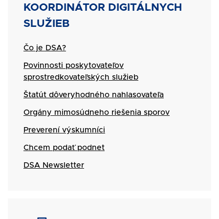
na
Zasadnutie
Názov
KOORDINÁTOR DIGITÁLNYCH
ochranu
RpMS
SLUŽIEB
maloletých
č.
dňa
17/2026
Čo je DSA?
11.
8.
Povinnosti poskytovateľov
2026
sprostredkovateľských služieb
Štatút dôveryhodného nahlasovateľa
Orgány mimosúdneho riešenia sporov
Preverení výskumníci
Chcem podať podnet
DSA Newsletter