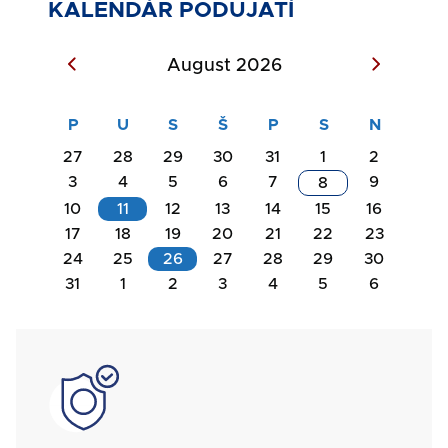
KALENDÁR PODUJATÍ
August 2026
27
28
29
30
31
1
2
3
4
5
6
7
9
8
10
11
12
13
14
15
16
17
18
19
20
21
22
23
Akcie
24
25
26
27
28
29
30
na
31
1
2
3
4
5
6
Akcie
deň
na
11.08.2026
deň
SVG
26.08.2026
Rokovanie
Komisie