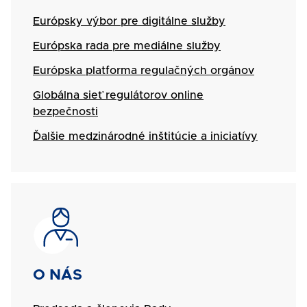
Európsky výbor pre digitálne služby
Európska rada pre mediálne služby
Európska platforma regulačných orgánov
Globálna sieť regulátorov online
bezpečnosti
Ďalšie medzinárodné inštitúcie a iniciatívy
SVG
Názov
O NÁS