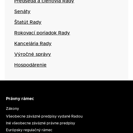
Predseda a členovia Rady
Senáty
Štatút Rady
Rokovací poriadok Rady
Kancelária Rady
Výročné správy
Hospodárenie
Právny rámec
Právny
rámec
Zákony
Všeobecne záväzné predpisy vydané Radou
Iné všeobecne záväzné právne predpisy
Európsky regulačný rámec