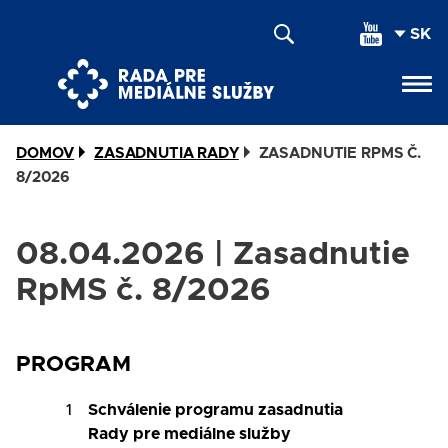
Skočiť
SEL
na
YOU
hlavný
LAN
obsah
DOMOV
ZASADNUTIA RADY
ZASADNUTIE RPMS Č.
8/2026
08.04.2026 | Zasadnutie
RpMS č. 8/2026
PROGRAM
1
Schválenie programu zasadnutia
Rady pre mediálne služby