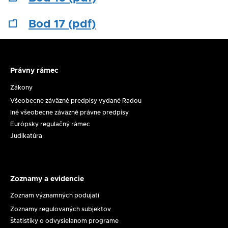
Bod 17 (pdf)
Právny rámec
Právny
rámec
Zákony
Všeobecne záväzné predpisy vydané Radou
Iné všeobecne záväzné právne predpisy
Európsky regulačný rámec
Judikatúra
Zoznamy a evidencie
Zoznamy
a
Zoznam významných podujatí
evidencie
Zoznamy regulovaných subjektov
Štatistiky o odvysielanom programe