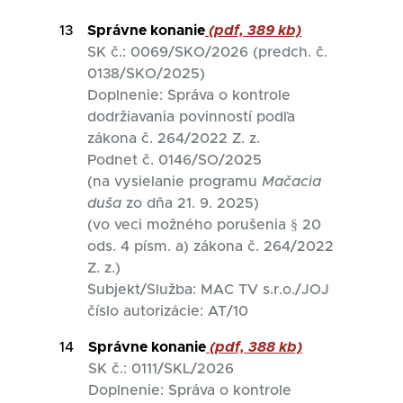
13
Správne konanie
(pdf, 389 kb)
SK č.: 0069/SKO/2026 (predch. č.
0138/SKO/2025)
Doplnenie: Správa o kontrole
dodržiavania povinností podľa
zákona č. 264/2022 Z. z.
Podnet č. 0146/SO/2025
(na vysielanie programu
Mačacia
duša
zo dňa 21. 9. 2025)
(vo veci možného porušenia § 20
ods. 4 písm. a) zákona č. 264/2022
Z. z.)
Subjekt/Služba: MAC TV s.r.o./JOJ
číslo autorizácie: AT/10
14
Správne konanie
(pdf, 388 kb)
SK č.: 0111/SKL/2026
Doplnenie: Správa o kontrole