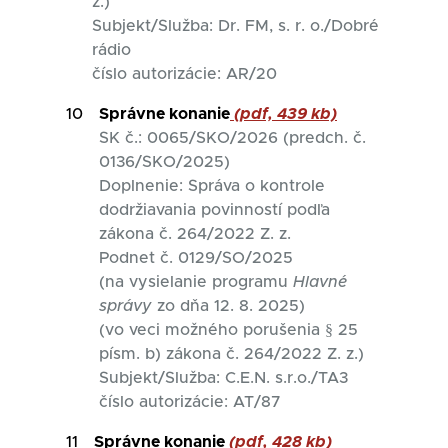
z.)
Subjekt/Služba: Dr. FM, s. r. o./Dobré
rádio
číslo autorizácie: AR/20
10
Správne konanie
(pdf, 439 kb)
SK č.: 0065/SKO/2026 (predch. č.
0136/SKO/2025)
Doplnenie: Správa o kontrole
dodržiavania povinností podľa
zákona č. 264/2022 Z. z.
Podnet č. 0129/SO/2025
(na vysielanie programu
Hlavné
správy
zo dňa 12. 8. 2025)
(vo veci možného porušenia § 25
písm. b) zákona č. 264/2022 Z. z.)
Subjekt/Služba: C.E.N. s.r.o./TA3
číslo autorizácie: AT/87
11
Správne konanie
(pdf, 428 kb)