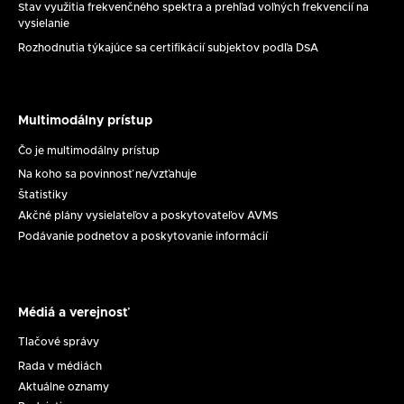
Stav využitia frekvenčného spektra a prehľad voľných frekvencií na
vysielanie
Rozhodnutia týkajúce sa certifikácií subjektov podľa DSA
Multimodálny prístup
Multimodálny
prístup
Čo je multimodálny prístup
Na koho sa povinnosť ne/vzťahuje
Štatistiky
Akčné plány vysielateľov a poskytovateľov AVMS
Podávanie podnetov a poskytovanie informácií
Médiá a verejnosť
Médiá
a
Tlačové správy
verejnosť
Rada v médiách
Aktuálne oznamy