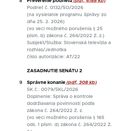
8
Preverenie podnetu
(pdf, 4188 kb)
Podnet č. 0132/SO/2026
(na vysielanie programu
Správy
zo
dňa 25. 2. 2026)
(vo veci možného porušenia § 25
písm. b) zákona č. 264/2022 Z. z.)
Subjekt/Služba: Slovenská televízia a
rozhlas/Jednotka
číslo autorizácie: AT/22
ZASADNUTIE SENÁTU 2
9
Správne konanie
(pdf, 308 kb)
SK č.: 0079/SKL/2026
Doplnenie: Správa o kontrole
dodržiavania povinností podľa
zákona č. 264/2022 Z. z.
(vo veci možného porušenia § 165
ods. 1 písm. d) zákona č. 264/2022 Z.