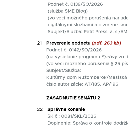
Podnet č. 0139/SO/2026
(služba SME Blog)
(vo veci možného porušenia naria
digitálnymi službami a o zmene sm
Subjekt/Služba: Petit Press, a. s./S
21
Preverenie podnetu
(pdf, 263 kb)
Podnet č. 0142/SO/2026
(na vysielanie programu
Správy
zo d
(vo veci možného porušenia § 25 pís
Subjekt/Služba:
Kultúrny dom Ružomberok/Mestská t
číslo autorizácie: AT/185, AP/196
ZASADNUTIE SENÁTU 2
22
Správne konanie
SK č.: 0081/SKL/2026
Doplnenie: Správa o kontrole dodrži