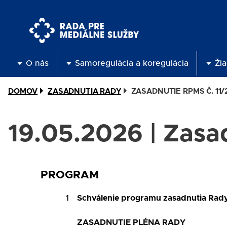
Skočiť
na
hlavný
obsah
O nás
Samoregulácia a koregulácia
Žia
DOMOV
ZASADNUTIA RADY
ZASADNUTIE RPMS Č. 11/
19.05.2026 | Zasa
PROGRAM
1
Schválenie programu zasadnutia Rady
ZASADNUTIE PLÉNA RADY