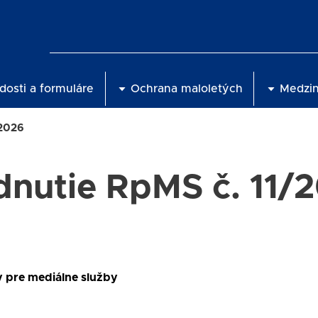
dosti a formuláre
Ochrana maloletých
Medzi
2026
dnutie RpMS č. 11/
 pre mediálne služby