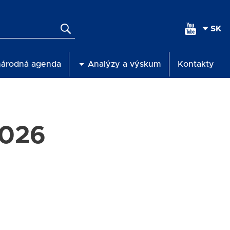
SEL
YOU
LAN
národná agenda
Analýzy a výskum
Kontakty
2026