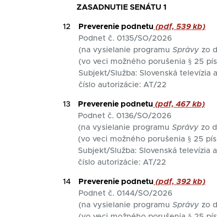
ZASADNUTIE SENÁTU 1
12
Preverenie podnetu
(pdf, 539 kb)
Podnet č. 0135/SO/2026
(na vysielanie programu
Správy
zo d
(vo veci možného porušenia § 25 pí
Subjekt/Služba: Slovenská televízia
číslo autorizácie: AT/22
13
Preverenie podnetu
(pdf, 467 kb)
Podnet č. 0136/SO/2026
(na vysielanie programu
Správy
zo d
(vo veci možného porušenia § 25 pís
Subjekt/Služba: Slovenská televízia
číslo autorizácie: AT/22
14
Preverenie podnetu
(pdf, 392 kb)
Podnet č. 0144/SO/2026
(na vysielanie programu
Správy
zo d
(vo veci možného porušenia § 25 pí