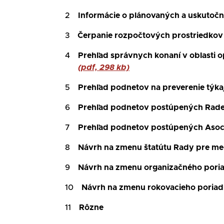
2
Informácie o plánovaných a uskutoč
3
Čerpanie rozpočtových prostriedkov 
4
Prehľad správnych konaní v oblasti o
(pdf, 298 kb)
5
Prehľad podnetov na preverenie týka
6
Prehľad podnetov postúpených Rade
7
Prehľad podnetov postúpených Asociác
8
Návrh na zmenu štatútu Rady pre me
9
Návrh na zmenu organizačného pori
10
Návrh na zmenu rokovacieho poriad
11
Rôzne