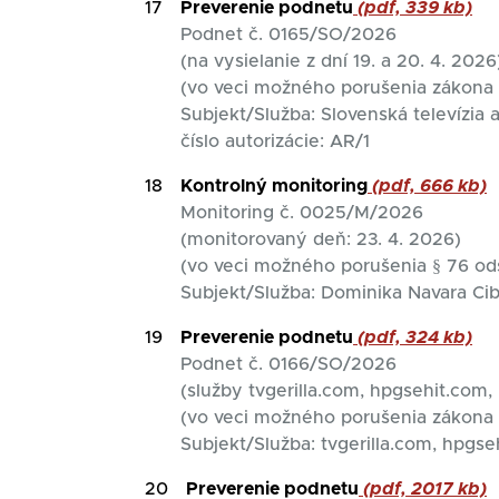
17
Preverenie podnetu
(pdf, 339 kb)
Podnet č. 0165/SO/2026
(na vysielanie z dní 19. a 20. 4. 2026
(vo veci možného porušenia zákona 
Subjekt/Služba: Slovenská televízia
číslo autorizácie: AR/1
18
Kontrolný monitoring
(pdf, 666 kb)
Monitoring č. 0025/M/2026
(monitorovaný deň: 23. 4. 2026)
(vo veci možného porušenia § 76 ods
Subjekt/Služba: Dominika Navara Ci
19
Preverenie podnetu
(pdf, 324 kb)
Podnet č. 0166/SO/2026
(služby tvgerilla.com, hpgsehit.com,
(vo veci možného porušenia zákona 
Subjekt/Služba: tvgerilla.com, hpgse
20
Preverenie podnetu
(pdf, 2017 kb)