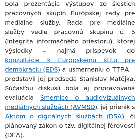
bola prezentácia výstupov zo šiestich
pracovných skupín Európskej rady pre
mediálne služby. Rada pre mediálne
služby vedie pracovnú skupinu č. 5
(Integrita informačného priestoru), ktorej
výsledky – najmä príspevok do
konzultácie k Európskemu štítu pre
demokraciu (EDS)
a usmerneniu o TTPA –
predstavil jej predseda Stanislav Matějka.
Súčasťou diskusií bola aj pripravovaná
evaluácia
Smernice o audiovizuálnych
mediálnych službách (AVMSD)
, jej prienik s
Aktom o digitálnych službách (DSA)
, či
plánovaný zákon o tzv. digitálnej férovosti
(DFA).