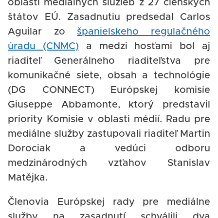
oblasti mediálnych služieb z 27 členských
štátov EÚ. Zasadnutiu predsedal Carlos
Aguilar zo
španielskeho regulačného
úradu (CNMC)
a medzi hosťami bol aj
riaditeľ Generálneho riaditeľstva pre
komunikačné siete, obsah a technológie
(DG CONNECT) Európskej komisie
Giuseppe Abbamonte, ktorý predstavil
priority Komisie v oblasti médií. Radu pre
mediálne služby zastupovali riaditeľ Martin
Dorociak a vedúci odboru
medzinárodných vzťahov Stanislav
Matějka.
Členovia Európskej rady pre mediálne
služby na zasadnutí schválili dva