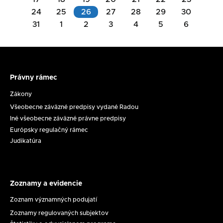
Akcie
24
25
26
27
28
29
30
na
31
1
2
3
4
5
6
Akcie
deň
na
11.08.2026
deň
26.08.2026
Právny rámec
Právny
Rokovanie
rámec
Zákony
Komisie
Všeobecne záväzné predpisy vydané Radou
na
Zasadnutie
Iné všeobecne záväzné právne predpisy
ochranu
RpMS
Európsky regulačný rámec
maloletých
č.
Judikatúra
dňa
17/2026
11.
8.
2026
Zoznamy a evidencie
Zoznamy
a
Zoznam významných podujatí
evidencie
Zoznamy regulovaných subjektov