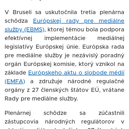
V Bruseli sa uskutočnila tretia plenárna
schôdza
Európskej rady pre mediálne
služby (EBMS)
, ktorej témou bola podpora
efektívnej implementácie mediálnej
legislatívy Európskej únie. Európska rada
pre mediálne služby je nezávislý poradný
orgán Európskej komisie, ktorý vznikol na
základe
Európskeho aktu o slobode médií
(EMFA)
a združuje národné regulačné
orgány z 27 členských štátov EÚ, vrátane
Rady pre mediálne služby.
Plenárnej schôdze sa zúčastnili
zástupcovia národných regulátorov v