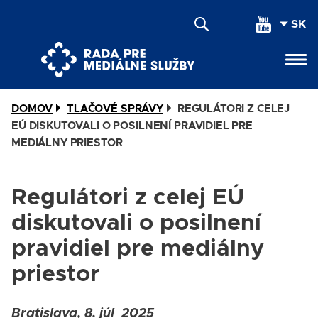
Skočiť
SEL
na
YOU
hlavný
LAN
obsah
DOMOV
TLAČOVÉ SPRÁVY
REGULÁTORI Z CELEJ
EÚ DISKUTOVALI O POSILNENÍ PRAVIDIEL PRE
MEDIÁLNY PRIESTOR
Regulátori z celej EÚ
diskutovali o posilnení
pravidiel pre mediálny
priestor
Bratislava, 8. júl 2025