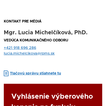
KONTAKT PRE MÉDIÁ
Mgr. Lucia Michelčíková, PhD.
Nadpis
VEDÚCA KOMUNIKAČNÉHO ODBORU
Rola
Tel.
+421 918 696 286
kontakt
E-
lucia.michelcikova@rpms.sk
mail
Document
Tlačovú správu stiahnete tu
Link
Vyhlásenie výberového