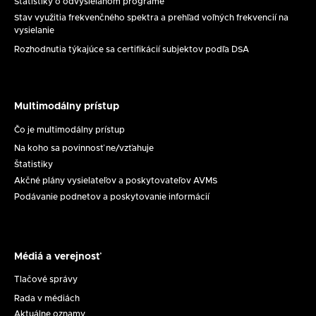
Štatistiky o odvysielanom programe
Stav využitia frekvenčného spektra a prehľad voľných frekvencií na
vysielanie
Rozhodnutia týkajúce sa certifikácií subjektov podľa DSA
Multimodálny prístup
Multimodálny
prístup
Čo je multimodálny prístup
Na koho sa povinnosť ne/vzťahuje
Štatistiky
Akčné plány vysielateľov a poskytovateľov AVMS
Podávanie podnetov a poskytovanie informácií
Médiá a verejnosť
Médiá
a
Tlačové správy
verejnosť
Rada v médiách
Aktuálne oznamy