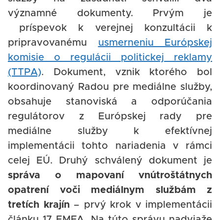
významné dokumenty. Prvým je
príspevok k verejnej konzultácii k
pripravovanému
usmerneniu Európskej
komisie o regulácii politickej reklamy
(TTPA)
. Dokument, vznik ktorého bol
koordinovaný Radou pre mediálne služby,
obsahuje stanoviská a odporúčania
regulátorov z Európskej rady pre
mediálne služby k efektívnej
implementácii tohto nariadenia v rámci
celej EÚ. Druhý schválený dokument je
správa o mapovaní vnútroštátnych
opatrení voči mediálnym službám z
tretích krajín
– prvý krok v implementácii
článku 17 EMFA. Na túto správu nadviaže