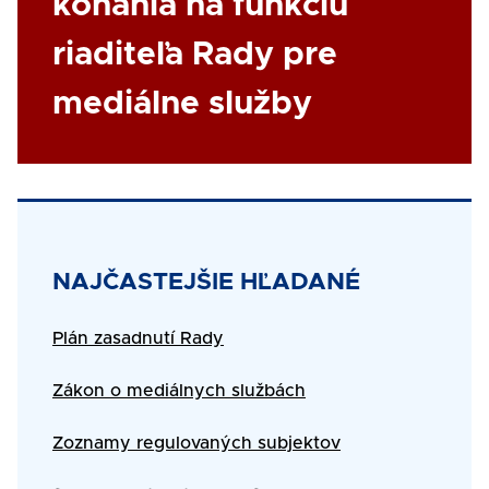
konania na funkciu
riaditeľa Rady pre
mediálne služby
Title
NAJČASTEJŠIE HĽADANÉ
Text
Plán zasadnutí Rady
Zákon o mediálnych službách
Zoznamy regulovaných subjektov