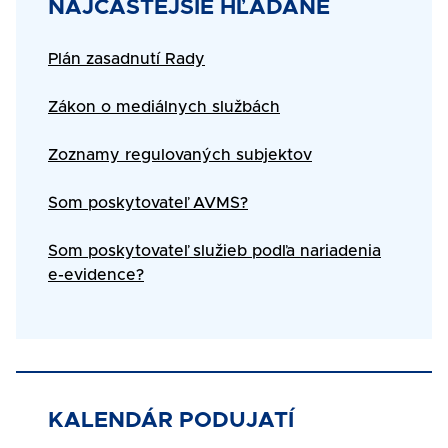
Title
NAJČASTEJŠIE HĽADANÉ
Text
Plán zasadnutí Rady
Zákon o mediálnych službách
Zoznamy regulovaných subjektov
Som poskytovateľ AVMS?
Som poskytovateľ služieb podľa nariadenia
e-evidence?
KALENDÁR PODUJATÍ