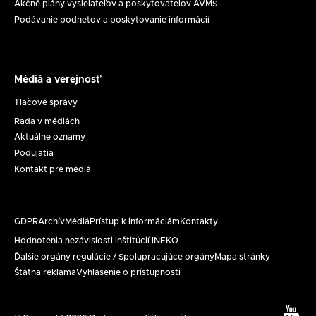
Akčné plány vysielateľov a poskytovateľov AVMS
Podávanie podnetov a poskytovanie informácií
Médiá a verejnosť
Médiá
a
Tlačové správy
verejnosť
Rada v médiách
Aktuálne oznamy
Podujatia
Kontakt pre médiá
GDPR
Archív
Médiá
Prístup k informáciám
Kontakty
Päta
Hodnotenia nezávislosti inštitúcií INEKO
Ďalšie orgány regulácie / Spolupracujúce orgány
Mapa stránky
Štátna reklama
Vyhlásenie o prístupnosti
Text