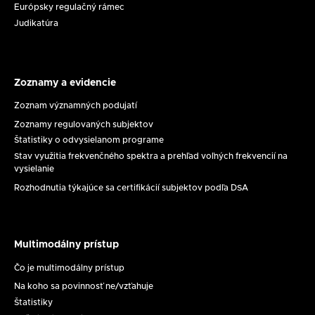
Európsky regulačný rámec
maloletých
č.
Judikatúra
dňa
17/2026
11.
8.
2026
Zoznamy a evidencie
Zoznamy
a
Zoznam významných podujatí
evidencie
Zoznamy regulovaných subjektov
Štatistiky o odvysielanom programe
Stav využitia frekvenčného spektra a prehľad voľných frekvencií na
vysielanie
Rozhodnutia týkajúce sa certifikácií subjektov podľa DSA
Multimodálny prístup
Multimodálny
prístup
Čo je multimodálny prístup
Na koho sa povinnosť ne/vzťahuje
Štatistiky