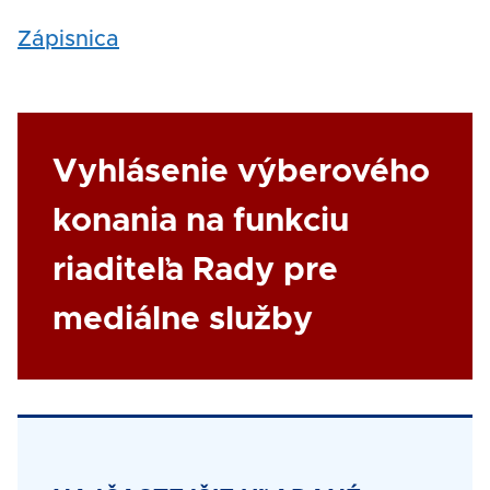
Zápisnica
Link
Vyhlásenie výberového
konania na funkciu
riaditeľa Rady pre
mediálne služby