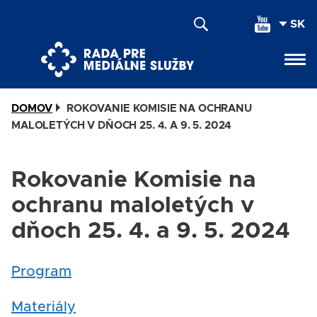
Skočiť
SEL
na
YOU
hlavný
LAN
obsah
DOMOV
ROKOVANIE KOMISIE NA OCHRANU
MALOLETÝCH V DŇOCH 25. 4. A 9. 5. 2024
Rokovanie Komisie na
ochranu maloletých v
dňoch 25. 4. a 9. 5. 2024
Program
Materiály