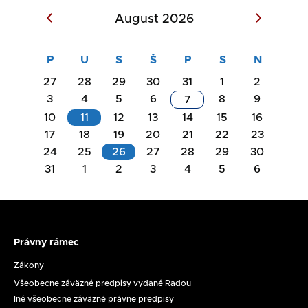
August 2026
27
28
29
30
31
1
2
3
4
5
6
8
9
7
10
11
12
13
14
15
16
17
18
19
20
21
22
23
Akcie
24
25
26
27
28
29
30
na
31
1
2
3
4
5
6
Akcie
deň
na
11.08.2026
deň
26.08.2026
Právny rámec
Právny
Rokovanie
rámec
Zákony
Komisie
Všeobecne záväzné predpisy vydané Radou
na
Zasadnutie
Iné všeobecne záväzné právne predpisy
ochranu
RpMS