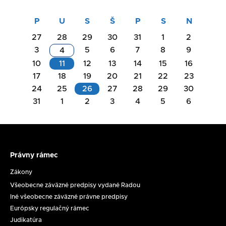
27
28
29
30
31
1
2
3
5
6
7
8
9
4
10
11
12
13
14
15
16
17
18
19
20
21
22
23
Akcie
24
25
26
27
28
29
30
na
31
1
2
3
4
5
6
Akcie
deň
na
11.08.2026
deň
26.08.2026
Právny rámec
Právny
Rokovanie
rámec
Zákony
Komisie
Všeobecne záväzné predpisy vydané Radou
na
Zasadnutie
Iné všeobecne záväzné právne predpisy
ochranu
RpMS
Európsky regulačný rámec
maloletých
č.
Judikatúra
dňa
17/2026