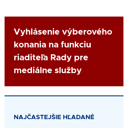
Link
Vyhlásenie výberového
konania na funkciu
riaditeľa Rady pre
mediálne služby
Title
NAJČASTEJŠIE HĽADANÉ