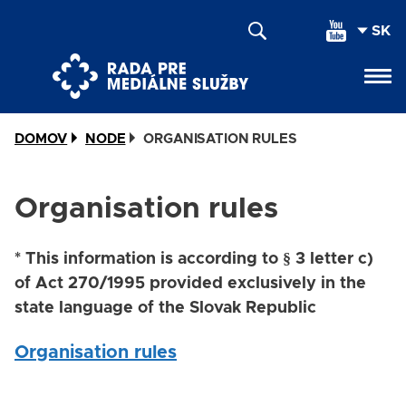
Skočiť
SEL
na
YOU
hlavný
LAN
obsah
DOMOV
NODE
ORGANISATION RULES
Organisation rules
* This information is according to § 3 letter c)
of Act 270/1995 provided exclusively in the
state language of the Slovak Republic
Organisation rules