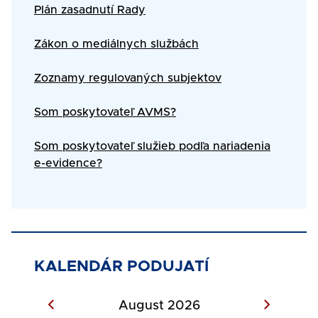
Text
Plán zasadnutí Rady
Zákon o mediálnych službách
Zoznamy regulovaných subjektov
Som poskytovateľ AVMS?
Som poskytovateľ služieb podľa nariadenia
e-evidence?
KALENDÁR PODUJATÍ
August 2026