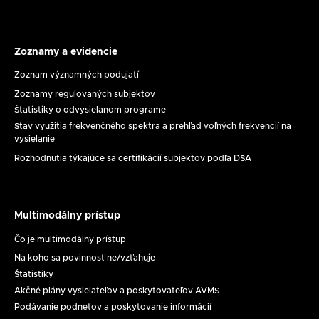
11.
8.
2026
Zoznamy a evidencie
Zoznamy
a
Zoznam významných podujatí
evidencie
Zoznamy regulovaných subjektov
Štatistiky o odvysielanom programe
Stav využitia frekvenčného spektra a prehľad voľných frekvencií na
vysielanie
Rozhodnutia týkajúce sa certifikácií subjektov podľa DSA
Multimodálny prístup
Multimodálny
prístup
Čo je multimodálny prístup
Na koho sa povinnosť ne/vzťahuje
Štatistiky
Akčné plány vysielateľov a poskytovateľov AVMS
Podávanie podnetov a poskytovanie informácií