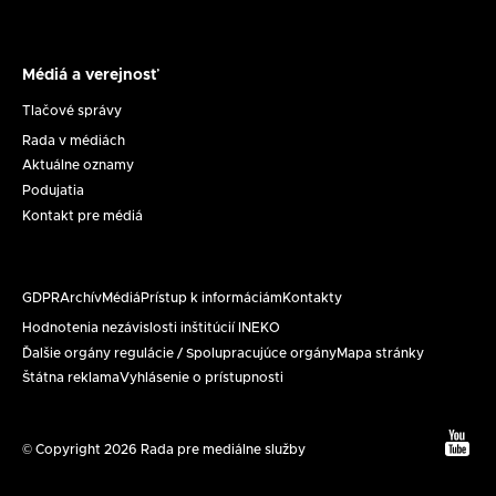
Médiá a verejnosť
Médiá
a
Tlačové správy
verejnosť
Rada v médiách
Aktuálne oznamy
Podujatia
Kontakt pre médiá
GDPR
Archív
Médiá
Prístup k informáciám
Kontakty
Päta
Hodnotenia nezávislosti inštitúcií INEKO
Ďalšie orgány regulácie / Spolupracujúce orgány
Mapa stránky
Štátna reklama
Vyhlásenie o prístupnosti
Text
© Copyright 2026 Rada pre mediálne služby