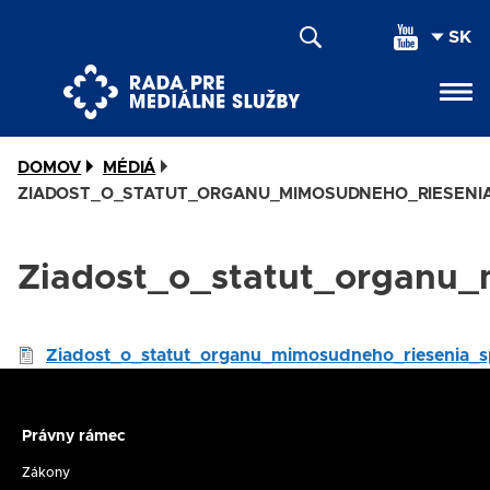
Skočiť
SEL
na
YOU
hlavný
LAN
obsah
DOMOV
MÉDIÁ
ZIADOST_O_STATUT_ORGANU_MIMOSUDNEHO_RIESENI
Ziadost_o_statut_organu
Document
Ziadost_o_statut_organu_mimosudneho_riesenia_
Právny rámec
Právny
rámec
Zákony