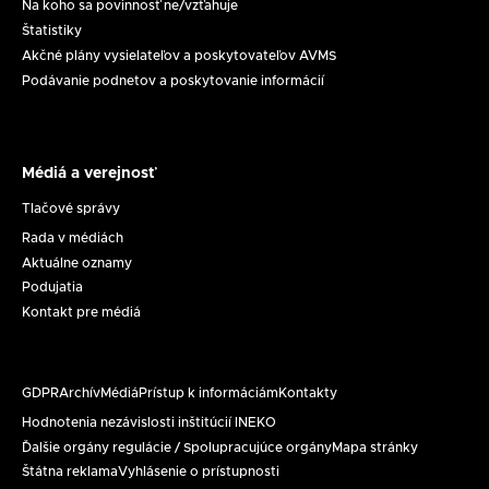
Na koho sa povinnosť ne/vzťahuje
Štatistiky
Akčné plány vysielateľov a poskytovateľov AVMS
Podávanie podnetov a poskytovanie informácií
Médiá a verejnosť
Médiá
a
Tlačové správy
verejnosť
Rada v médiách
Aktuálne oznamy
Podujatia
Kontakt pre médiá
GDPR
Archív
Médiá
Prístup k informáciám
Kontakty
Päta
Hodnotenia nezávislosti inštitúcií INEKO
Ďalšie orgány regulácie / Spolupracujúce orgány
Mapa stránky
Štátna reklama
Vyhlásenie o prístupnosti