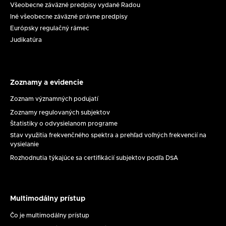
Všeobecne záväzné predpisy vydané Radou
Iné všeobecne záväzné právne predpisy
Európsky regulačný rámec
Judikatúra
Zoznamy a evidencie
Zoznamy
a
Zoznam významných podujatí
evidencie
Zoznamy regulovaných subjektov
Štatistiky o odvysielanom programe
Stav využitia frekvenčného spektra a prehľad voľných frekvencií na
vysielanie
Rozhodnutia týkajúce sa certifikácií subjektov podľa DSA
Multimodálny prístup
Multimodálny
prístup
Čo je multimodálny prístup