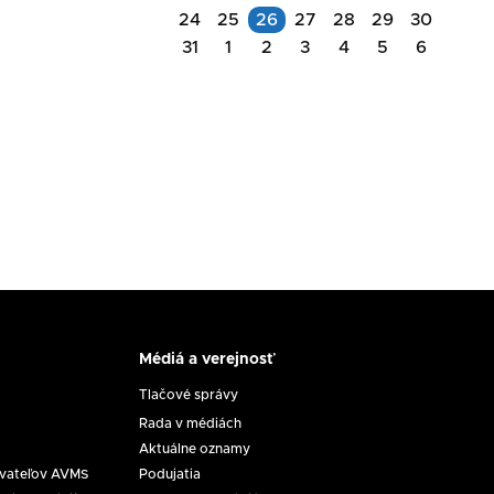
Akcie
24
25
26
27
28
29
30
na
31
1
2
3
4
5
6
Akcie
deň
na
11.08.2026
deň
26.08.2026
Rokovanie
Komisie
na
Zasadnutie
ochranu
RpMS
maloletých
č.
dňa
17/2026
11.
Médiá a verejnosť
8.
Médiá
2026
a
Tlačové správy
verejnosť
Rada v médiách
Aktuálne oznamy
ovateľov AVMS
Podujatia