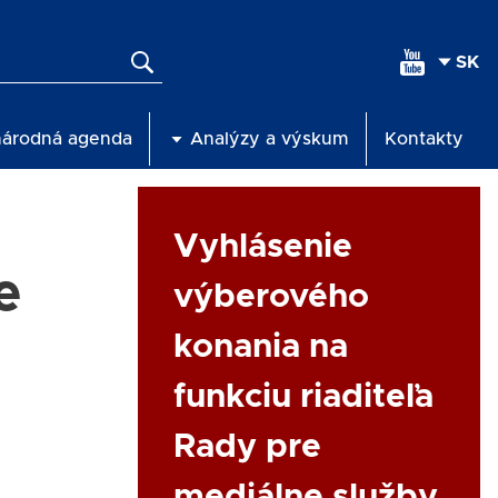
SEL
YOU
LAN
národná agenda
Analýzy a výskum
Kontakty
Link
Vyhlásenie
e
výberového
konania na
funkciu riaditeľa
Rady pre
mediálne služby