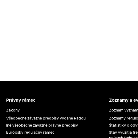
Právny rámec
Zoznamy a ev
Právny
Zoznam
rámec
a
Zákony
Zoznam významn
evidenci
Všeobecne záväzné predpisy vydané Radou
Zoznamy regulo
Iné všeobecne záväzné právne predpisy
Štatistiky o od
Európsky regulačný rámec
Stav využitia f
voľných frekven