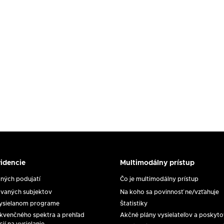
idencie
Multimodálny prístup
y
Multimodálny
prístup
ých podujatí
Čo je multimodálny prístup
e
vaných subjektov
Na koho sa povinnosť ne/vzťahuje
vysielanom programe
Štatistiky
rekvenčného spektra a prehľad
Akčné plány vysielateľov a poskyt
cií na vysielanie