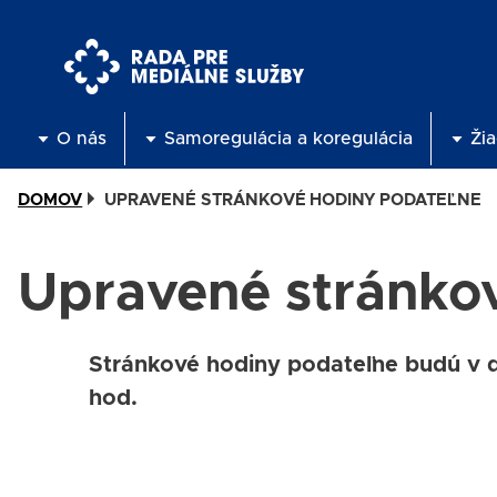
Skočiť
na
hlavný
obsah
O nás
Samoregulácia a koregulácia
Žia
DOMOV
UPRAVENÉ STRÁNKOVÉ HODINY PODATEĽNE
Upravené stránko
Stránkové hodiny podateľne budú v dň
hod.