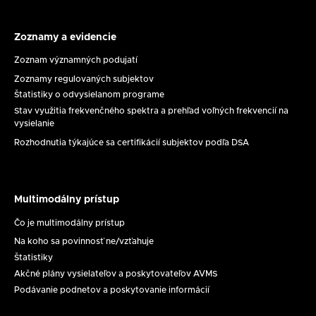
11.
8.
2026
Zoznamy a evidencie
Zoznamy
a
Zoznam významných podujatí
evidencie
Zoznamy regulovaných subjektov
Štatistiky o odvysielanom programe
Stav využitia frekvenčného spektra a prehľad voľných frekvencií na
vysielanie
Rozhodnutia týkajúce sa certifikácií subjektov podľa DSA
Multimodálny prístup
Multimodálny
prístup
Čo je multimodálny prístup
Na koho sa povinnosť ne/vzťahuje
Štatistiky
Akčné plány vysielateľov a poskytovateľov AVMS
Podávanie podnetov a poskytovanie informácií