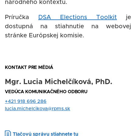
národného kontextu.
Príručka
DSA Elections Toolkit
je
dostupná na stiahnutie na webovej
stránke Európskej komisie.
KONTAKT PRE MÉDIÁ
Mgr. Lucia Michelčíková, PhD.
Nadpis
VEDÚCA KOMUNIKAČNÉHO ODBORU
Rola
Tel.
+421 918 696 286
kontakt
E-
lucia.michelcikova@rpms.sk
mail
Document
Tlačovú správu stiahnete tu