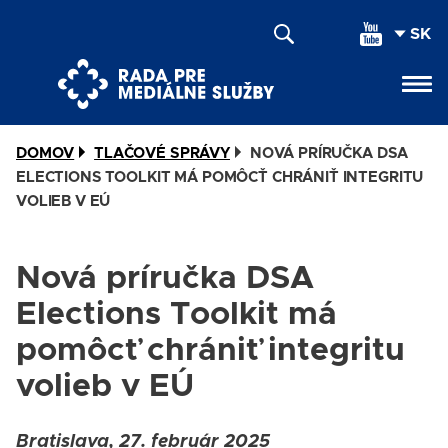
Skočiť
SEL
na
YOU
hlavný
LAN
obsah
DOMOV
TLAČOVÉ SPRÁVY
NOVÁ PRÍRUČKA DSA
ELECTIONS TOOLKIT MÁ POMÔCŤ CHRÁNIŤ INTEGRITU
VOLIEB V EÚ
Nová príručka DSA
Elections Toolkit má
pomôcť chrániť integritu
volieb v EÚ
Bratislava, 27. február 2025