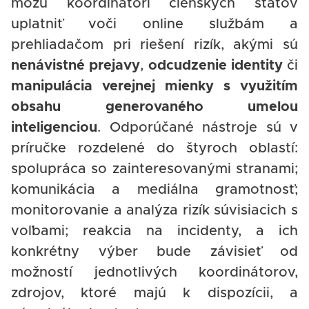
môžu koordinátori členských štátov
uplatniť voči online službám a
prehliadačom pri riešení rizík, akými sú
nenávistné prejavy
,
odcudzenie identity
či
manipulácia verejnej mienky s využitím
obsahu generovaného umelou
inteligenciou
. Odporúčané nástroje sú v
príručke rozdelené do štyroch oblastí:
spolupráca so zainteresovanými stranami;
komunikácia a mediálna gramotnosť;
monitorovanie a analýza rizík súvisiacich s
voľbami; reakcia na incidenty, a ich
konkrétny výber bude závisieť od
možností jednotlivých koordinátorov,
zdrojov, ktoré majú k dispozícii, a