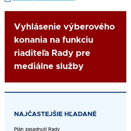
Link
Vyhlásenie výberového
konania na funkciu
riaditeľa Rady pre
mediálne služby
Title
NAJČASTEJŠIE HĽADANÉ
Text
Plán zasadnutí Rady