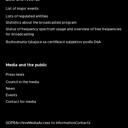
Lists
and
List of major events
records
Lists of regulated entities
Statistics about the broadcasted program
Status of frequency spectrum usage and overview of free frequencies
for broadcasting
Rozhodnutia týkajúce sa certifikácií subjektov podľa DSA
Media and the public
Médiá
a
Press news
verejnosť
Council in the media
News
Events
Contact for media
GDPR
Archive
Media
Access to information
Contacts